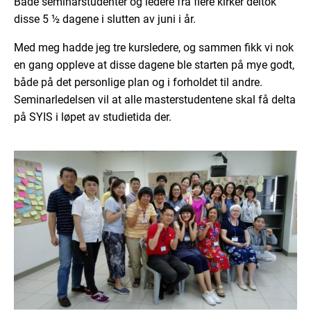
Både seminarstudenter og ledere fra flere kirker deltok
disse 5 ½ dagene i slutten av juni i år.
Med meg hadde jeg tre kursledere, og sammen fikk vi nok
en gang oppleve at disse dagene ble starten på mye godt,
både på det personlige plan og i forholdet til andre.
Seminarledelsen vil at alle masterstudentene skal få delta
på SYIS i løpet av studietida der.