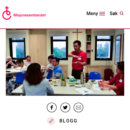
Søk
Meny
BLOGG