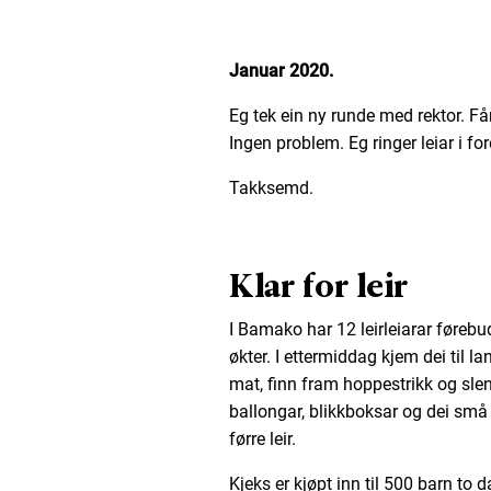
Januar
2020.
Eg tek ein ny runde med rektor. Får
Ingen problem. Eg ringer leiar i f
Takksemd.
Klar for leir
I Bamako har 12 leirleiarar førebud
økter. I ettermiddag kjem dei til l
mat, finn fram hoppestrikk og sleng
ballongar, blikkboksar og dei sm
førre leir.
Kjeks er kjøpt inn til 500 barn to 