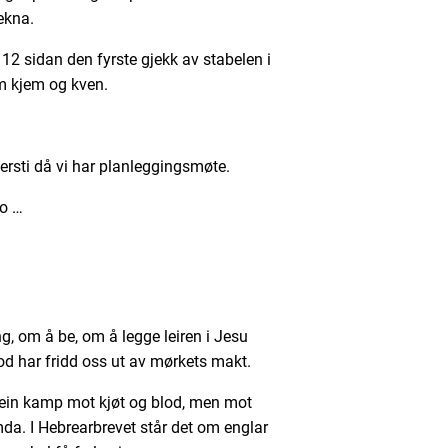
ekna.
r 12 sidan den fyrste gjekk av stabelen i
m kjem og kven.
jersti då vi har planleggingsmøte.
no …
ng, om å be, om å legge leiren i Jesu
d har fridd oss ut av mørkets makt.
je ein kamp mot kjøt og blod, men mot
a. I Hebrearbrevet står det om englar