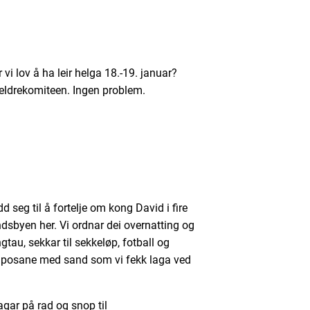
 vi lov å ha leir helga 18.-19. januar?
oreldrekomiteen. Ingen problem.
d seg til å fortelje om kong David i fire
andsbyen her. Vi ordnar dei overnatting og
tau, sekkar til sekkeløp, fotball og
å posane med sand som vi fekk laga ved
dagar på rad og snop til