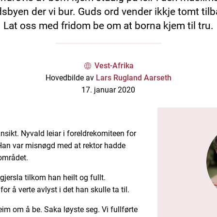
dsbyen der vi bur. Guds ord vender ikkje tomt tilb
Lat oss med fridom be om at borna kjem til tru.
Vest-Afrika
Hovedbilde av
Lars Rugland Aarseth
17. januar 2020
sikt. Nyvald leiar i foreldrekomiteen for
 Han var misnøgd med at rektor hadde
eområdet.
jersla tilkom han heilt og fullt.
or å verte avlyst i det han skulle ta til.
im om å be. Saka løyste seg. Vi fullførte