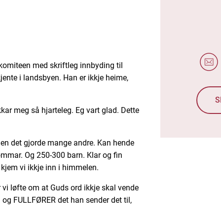
drekomiteen med skriftleg innbyding til
kjente i landsbyen. Han er ikkje heime,
S
ar meg så hjarteleg. Eg vart glad. Dette
 Men det gjorde mange andre. Kan hende
mar. Og 250-300 barn. Klar og fin
kjem vi ikkje inn i himmelen.
r vi løfte om at Guds ord ikkje skal vende
il og FULLFØRER det han sender det til,