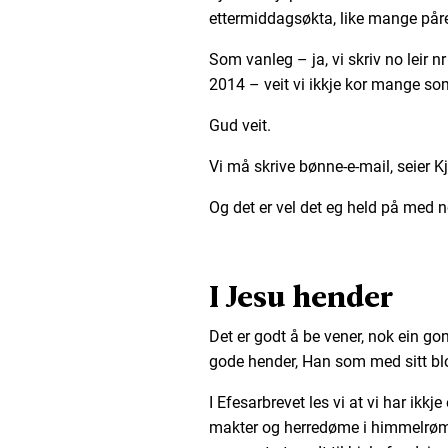
ettermiddagsøkta, like mange pår
Som vanleg – ja, vi skriv no leir n
2014 – veit vi ikkje kor mange so
Gud veit.
Vi må skrive bønne-e-mail, seier K
Og det er vel det eg held på med 
I Jesu hender
Det er godt å be vener, nok ein go
gode hender, Han som med sitt blo
I Efesarbrevet les vi at vi har ikk
makter og herredøme i himmelrømd