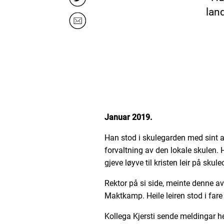
lan
Januar
2019
.
Han stod i skulegarden med sint an
forvaltning av den lokale skulen.
gjeve løyve til kristen leir på skul
Rektor på si side, meinte denne avg
Maktkamp. Heile leiren stod i fare f
Kollega Kjersti sende meldingar he