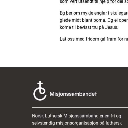
som vert utsendt til hjelp for dei s
Eg ber om mykje englar i skulega
glede midt blant borna. Og ei ope
kome til bevisst tru på Jesus.
Lat oss med fridom gå fram for n
Norsk Luthersk Misjonssamband er en fri og
selvstendig misjonsorganisasjon på luthersk