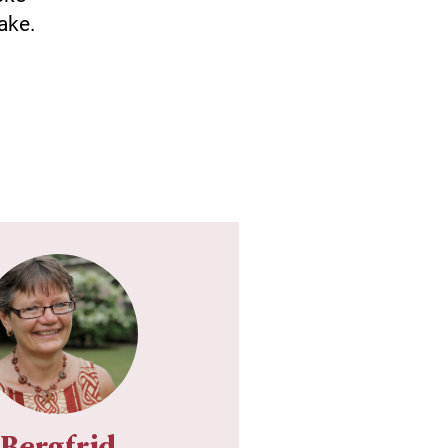
ake.
Bergfrid