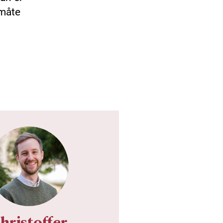
 måte
hristoffer