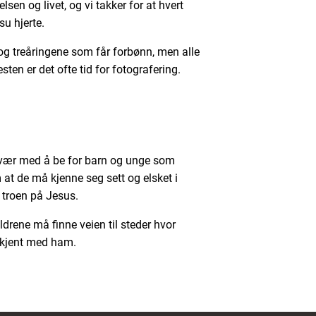
en og livet, og vi takker for at hvert
su hjerte.
- og treåringene som får forbønn, men alle
ten er det ofte tid for fotografering.
, vær med å be for barn og unge som
 at de må kjenne seg sett og elsket i
 i troen på Jesus.
drene må finne veien til steder hvor
i kjent med ham.