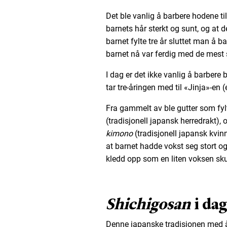
Det ble vanlig å barbere hodene til
barnets hår sterkt og sunt, og at d
barnet fylte tre år sluttet man å b
barnet nå var ferdig med de mest s
I dag er det ikke vanlig å barber
tar tre-åringen med til «Jinja»-en 
Fra gammelt av ble gutter som fyl
(tradisjonell japansk herredrakt), o
kimono
(tradisjonell japansk kvin
at barnet hadde vokst seg stort og a
kledd opp som en liten voksen sku
Shichigosan
i da
Denne japanske tradisjonen med å 