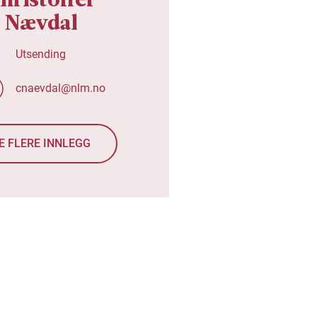
Nævdal
Utsending
cnaevdal@nlm.no
E FLERE INNLEGG