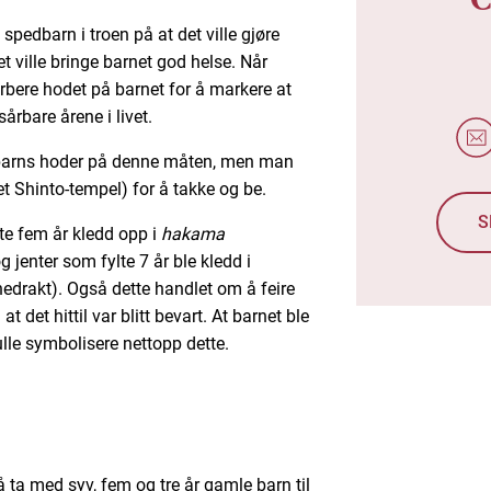
 spedbarn i troen på at det ville gjøre
et ville bringe barnet god helse. Når
arbere hodet på barnet for å markere at
årbare årene i livet.
e barns hoder på denne måten, men man
(et Shinto-tempel) for å takke og be.
S
te fem år kledd opp i
hakama
g jenter som fylte 7 år ble kledd i
nedrakt). Også dette handlet om å feire
t det hittil var blitt bevart. At barnet ble
lle symbolisere nettopp dette.
g
ta med syv, fem og tre år gamle barn til