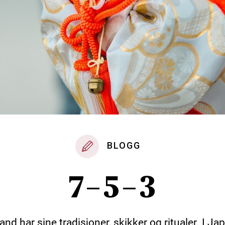
BLOGG
7-5-3
land har sine tradisjoner, skikker og ritualer. I Ja