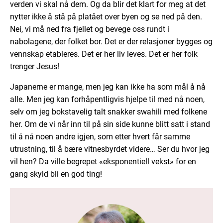
verden vi skal nå dem. Og da blir det klart for meg at det
nytter ikke å stå på platået over byen og se ned på den.
Nei, vi må ned fra fjellet og bevege oss rundt i
nabolagene, der folket bor. Det er der relasjoner bygges og
vennskap etableres. Det er her liv leves. Det er her folk
trenger Jesus!
Japanerne er mange, men jeg kan ikke ha som mål å nå
alle. Men jeg kan forhåpentligvis hjelpe til med nå noen,
selv om jeg bokstavelig talt snakker swahili med folkene
her. Om de vi når inn til på sin side kunne blitt satt i stand
til å nå noen andre igjen, som etter hvert får samme
utrustning, til å bære vitnesbyrdet videre… Ser du hvor jeg
vil hen? Da ville begrepet «eksponentiell vekst» for en
gang skyld bli en god ting!