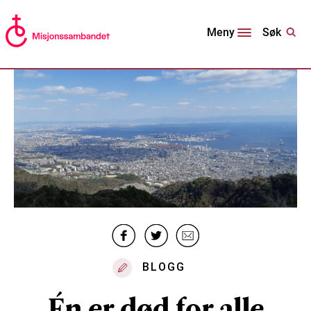
Søk
Meny
BLOGG
Én er død for alle