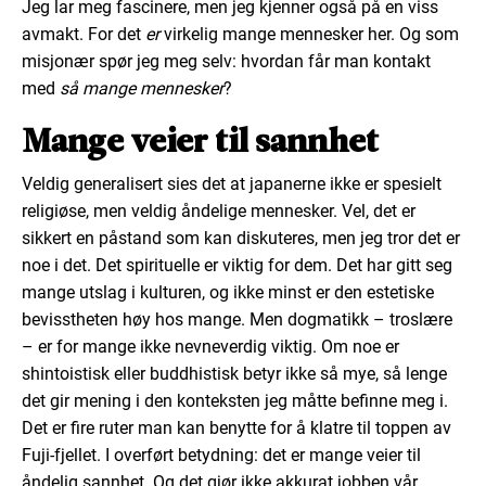
Jeg lar meg fascinere, men jeg kjenner også på en viss
avmakt. For det
er
virkelig mange mennesker her. Og som
misjonær spør jeg meg selv: hvordan får man kontakt
med
så mange mennesker
?
Mange veier til sannhet
Veldig generalisert sies det at japanerne ikke er spesielt
religiøse, men veldig åndelige mennesker. Vel, det er
sikkert en påstand som kan diskuteres, men jeg tror det er
noe i det. Det spirituelle er viktig for dem. Det har gitt seg
mange utslag i kulturen, og ikke minst er den estetiske
bevisstheten høy hos mange. Men dogmatikk – troslære
– er for mange ikke nevneverdig viktig. Om noe er
shintoistisk eller buddhistisk betyr ikke så mye, så lenge
det gir mening i den konteksten jeg måtte befinne meg i.
Det er fire ruter man kan benytte for å klatre til toppen av
Fuji-fjellet. I overført betydning: det er mange veier til
åndelig sannhet. Og det gjør ikke akkurat jobben vår