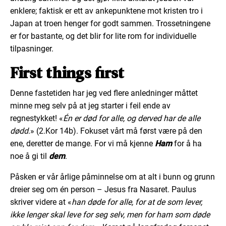
enklere; faktisk er ett av ankepunktene mot kristen tro i
Japan at troen henger for godt sammen. Trossetningene
er for bastante, og det blir for lite rom for individuelle
tilpasninger.
First things first
Denne fastetiden har jeg ved flere anledninger måttet
minne meg selv på at jeg starter i feil ende av
regnestykket! «
Én er død for alle, og derved har de alle
dødd
.» (2.Kor 14b). Fokuset vårt må først være på den
ene, deretter de mange. For vi må kjenne
Ham
for å ha
noe å gi til
dem
.
Påsken er vår årlige påminnelse om at alt i bunn og grunn
dreier seg om én person – Jesus fra Nasaret. Paulus
skriver videre at «
han døde for alle, for at de som lever,
ikke lenger skal leve for seg selv, men for ham som døde