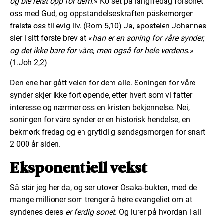
og ble reist opp for dem
.» Korset på langfredag forsonet
oss med Gud, og oppstandelseskraften påskemorgen
frelste oss til evig liv. (Rom 5,10) Ja, apostelen Johannes
sier i sitt første brev at «
han er en soning for våre synder,
og det ikke bare for våre, men også for hele verdens
.»
(1.Joh 2,2)
Den ene har gått veien for dem alle. Soningen for våre
synder skjer ikke fortløpende, etter hvert som vi fatter
interesse og nærmer oss en kristen bekjennelse. Nei,
soningen for våre synder er en historisk hendelse, en
bekmørk fredag og en grytidlig søndagsmorgen for snart
2 000 år siden.
Eksponentiell vekst
Så står jeg her da, og ser utover Osaka-bukten, med de
mange millioner som trenger å høre evangeliet om at
syndenes deres
er ferdig sonet
. Og lurer på hvordan i all