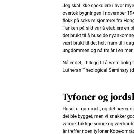
Jeg skal ikke spekulere i hvor m
overtok bygningen i november 194
flokk på seks misjonærer fra Hongk
Tanken på sikt var å etablere en b
det brukt til å huse de nyankomne
vært brukt til det helt fram til i da
ungdommen og nå tre år i en mer 
Nå er det, i tillegg til å være boli
Lutheran Theological Seminary (d
Tyfoner og jords
Huset er gammelt, og det bærer det 
det ble bygget, men vi snakker god
varme, fuktige somre og værharde 
år treffer noen tyfoner Kobe-områ