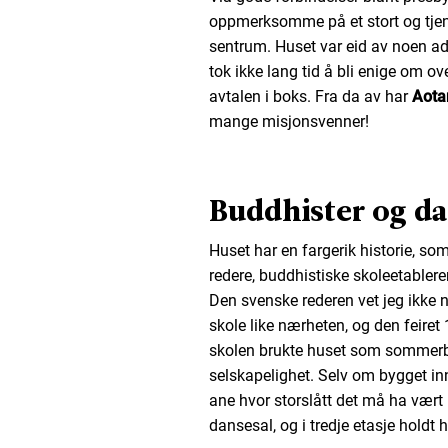
oppmerksomme på et stort og tjenlig
sentrum. Huset var eid av noen adve
tok ikke lang tid å bli enige om o
avtalen i boks. Fra da av har
Aota
mange misjonsvenner!
Buddhister og da
Huset har en fargerik historie, so
redere, buddhistiske skoleetablere
Den svenske rederen vet jeg ikke 
skole like nærheten, og den feiret 
skolen brukte huset som sommerboli
selskapelighet. Selv om bygget in
ane hvor storslått det må ha vært 
dansesal, og i tredje etasje holdt hu