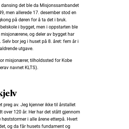
ye dansing det ble da Misjonssambandet
9, men allerede 17. desember stod en
ong på døren for å ta det i bruk.
ibelskole i bygget, men i oppstarten ble
 misjonærene, og deler av bygget har
g. Selv bor jeg i huset på 8. året: fem år i
aldrende utgave.
g for misjonærer, tilholdssted for Kobe
erav navnet KLTS).
kjelv
preg av. Jeg kjenner ikke til årstallet
t over 120 år. Her har det stått gjennom
høststormer i alle årene etterpå. Hvert
det, og da får husets fundament og