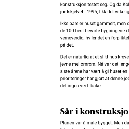
konstruksjon testet seg. Og da K
jordskjelvet i 1995, fikk det virkel
Ikke bare er huset gammelt, men det
de 100 best bevarte bygningene i K
verneverdig, hviler det en forplikt
på det.
Det er naturlig at et slikt hus kre
jevne mellomrom. Nå var det lenge 
siste årene har vært å gi huset en 
prioriteringer har gjort at denne jo
det ingen vei tilbake.
Sår i konstruksj
Planen var å male bygget. Men da 