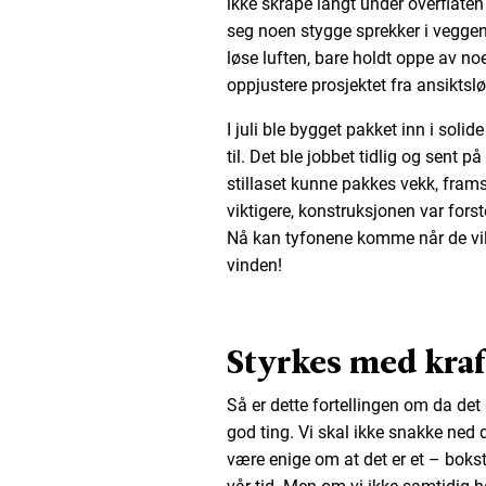
ikke skrape langt under overflate
seg noen stygge sprekker i veggen
løse luften, bare holdt oppe av no
oppjustere prosjektet fra ansiktslø
I juli ble bygget pakket inn i solid
til. Det ble jobbet tidlig og sent på
stillaset kunne pakkes vekk, frams
viktigere, konstruksjonen var fors
Nå kan tyfonene komme når de vil. K
vinden!
Styrkes med kraft
Så er dette fortellingen om da det
god ting. Vi skal ikke snakke ned d
være enige om at det er et – boksta