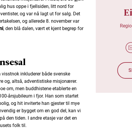
 hus oppe i fjellsiden, litt nord for
E
ntister, og var nå lagt ut for salg. Det
vertakelsen, og allerede 8. november var
Regio
ni
, den blå dalen, vært et kjent begrep for
nsesal
S
m visstnok inkluderer både svenske
re og, altså, adventistiske misjonærer.
noe om, men buddhistene etablerte en
100-årsjubileum i fjor. Han som startet
g, og hit inviterte han gjester til mye
nvendig er bygget om en god del, kan vi
på den tiden. I andre etasje var det en
sets folk til.