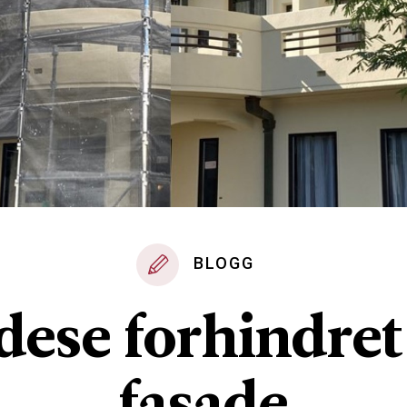
BLOGG
dese forhindret
fasade