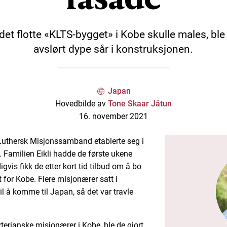
det flotte «KLTS-bygget» i Kobe skulle males, ble
avslørt dype sår i konstruksjonen.
Japan
Hovedbilde av
Tone Skaar Jåtun
16. november 2021
Luthersk Misjonssamband etablerte seg i
amilien Eikli hadde de første ukene
gvis fikk de etter kort tid tilbud om å bo
t for Kobe. Flere misjonærer satt i
l å komme til Japan, så det var travle
terianske misjonærer i Kobe, ble de gjort