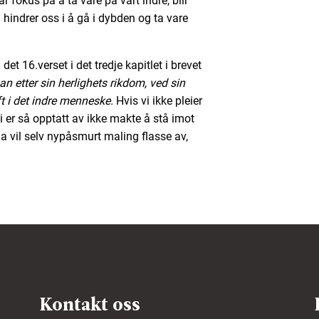
r fokus på å ta vare på vårt indre, blir
hindrer oss i å gå i dybden og ta vare
et 16.verset i det tredje kapitlet i brevet
n etter sin herlighets rikdom, ved sin
t i det indre menneske.
Hvis vi ikke pleier
i er så opptatt av ikke makte å stå imot
 vil selv nypåsmurt maling flasse av,
Kontakt oss