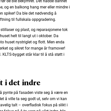
n før de ble bekymret. Det hadde dannet
e, og en balkong hang mer eller mindre i
en spiker! Da ble det nødvendig å
ftning til fullskala oppgradering.
e stillaser og plast, og reparasjonene tok
 huset helt til langt ut i oktober. Da
to huset nystriglet og flott. Men enda
terket og sikret for mange år framover!
LTS-bygget står klar til å stå støtt i
 i det indre
 å pynte på fasaden viste seg å være en
et å ville ta seg godt ut, selv om vi kan
velig talt – overfladisk fokus på slikt i