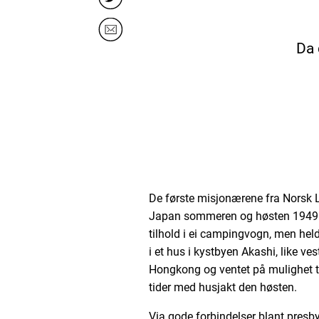
Da 
De første misjonærene fra Norsk 
Japan sommeren og høsten 1949. F
tilhold i ei campingvogn, men heldi
i et hus i kystbyen Akashi, like ves
Hongkong og ventet på mulighet ti
tider med husjakt den høsten.
Via gode forbindelser blant presby