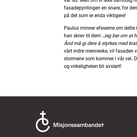
vår tid. Men om vi ikke samtidig ha
fasadepyntingen en snare, for den 
på det som er enda viktigere!
Paulus minner efeserne om dette i d
han skrev til dem:
Jeg ber om at ha
Ånd må gi dere å styrkes med kraf
vårt indre menneske, vil fasaden v
stormene som kommer i vår vei. Da
og virkeligheten bli avslørt!