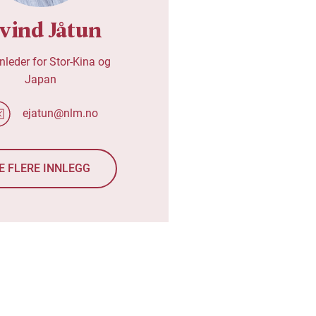
ivind Jåtun
nleder for Stor-Kina og
Japan
ejatun@nlm.no
E FLERE INNLEGG