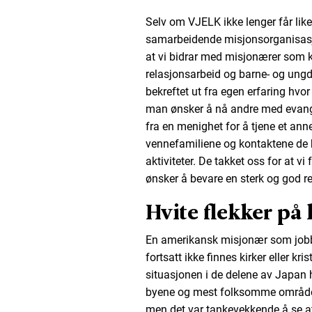
Selv om VJELK ikke lenger får like m
samarbeidende misjonsorganisasjon
at vi bidrar med misjonærer som k
relasjonsarbeid og barne- og ung
bekreftet ut fra egen erfaring hvor
man ønsker å nå andre med evangeli
fra en menighet for å tjene et anne
vennefamiliene og kontaktene de 
aktiviteter. De takket oss for at vi
ønsker å bevare en sterk og god re
Hvite flekker på 
En amerikansk misjonær som jobbe
fortsatt ikke finnes kirker eller kr
situasjonen i de delene av Japan hv
byene og mest folksomme områdene
men det var tankevekkende å se at v