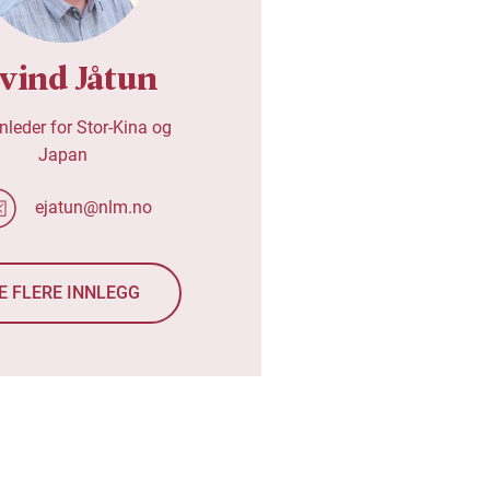
ivind Jåtun
nleder for Stor-Kina og
Japan
ejatun@nlm.no
E FLERE INNLEGG