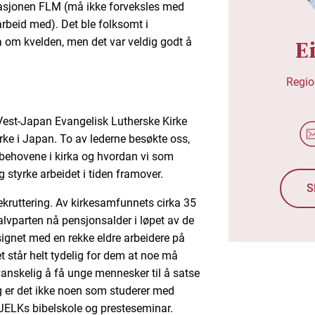
isasjonen FLM (må ikke forveksles med
rbeid med). Det ble folksomt i
a om kvelden, men det var veldig godt å
E
Regio
Vest-Japan Evangelisk Lutherske Kirke
ke i Japan. To av lederne besøkte oss,
 behovene i kirka og hvordan vi som
g styrke arbeidet i tiden framover.
S
ekruttering. Av kirkesamfunnets cirka 35
alvparten nå pensjonsalder i løpet av de
lsignet med en rekke eldre arbeidere på
t står helt tydelig for dem at noe må
vanskelig å få unge mennesker til å satse
dag er det ikke noen som studerer med
VJELKs bibelskole og presteseminar.