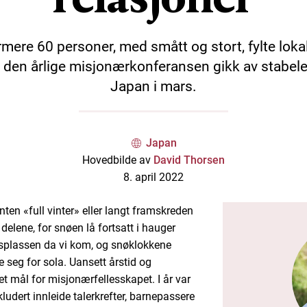
mere 60 personer, med smått og stort, fylte loka
 den årlige misjonærkonferansen gikk av stabele
Japan i mars.
Japan
Hovedbilde av
David Thorsen
8. april 2022
nten «full vinter» eller langt framskreden
 delene, for snøen lå fortsatt i hauger
splassen da vi kom, og snøklokkene
e seg for sola. Uansett årstid og
et mål for misjonærfellesskapet. I år var
nkludert innleide talerkrefter, barnepassere