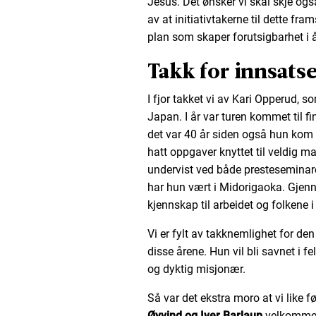
Jesus. Det ønsker vi skal skje ogs
av at initiativtakerne til dette fra
plan som skaper forutsigbarhet i 
Takk for innsats
I fjor takket vi av Kari Opperud, so
Japan. I år var turen kommet til f
det var 40 år siden også hun kom 
hatt oppgaver knyttet til veldig 
undervist ved både presteseminare
har hun vært i Midorigaoka. Gjenn
kjennskap til arbeidet og folkene i
Vi er fylt av takknemlighet for de
disse årene. Hun vil bli savnet i f
og dyktig misjonær.
Så var det ekstra moro at vi like
Øyvind og Iver Barlaup
velkommen 