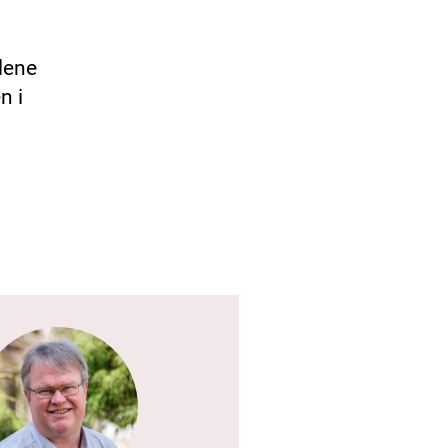
lene
n i