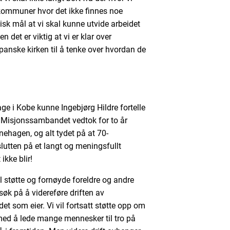
 kommuner hvor det ikke finnes noe
isk mål at vi skal kunne utvide arbeidet
 det er viktig at vi er klar over
anske kirken til å tenke over hvordan de
ge i Kobe kunne Ingebjørg Hildre fortelle
 Misjonssambandet vedtok for to år
rnehagen, og alt tydet på at 70-
slutten på et langt og meningsfullt
ikke blir!
støtte og fornøyde foreldre og andre
forsøk på å videreføre driften av
som eier. Vi vil fortsatt støtte opp om
med å lede mange mennesker til tro på