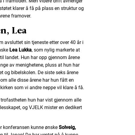
å i framtiden. Men videre drift avhenger
mstøtet klarer å få på plass en struktur og
årene framover.
en, Lea
m avsluttet sin tjeneste etter over 40 år i
inske
Lea Lukka
, som nylig markerte at
til landet. Hun har opp gjennom årene
mange av menighetene, pluss at hun har
t og bibelskolen. De siste seks årene
om alle disse årene har hun fått en
 kirken som vi andre neppe vil klare å få.
n trofastheten hun har vist gjennom alle
ellesskapet, og VJELK mister en dedikert
 før konferansen kunne ønske
Solveig,
til Japan! De har ventet på å kunne