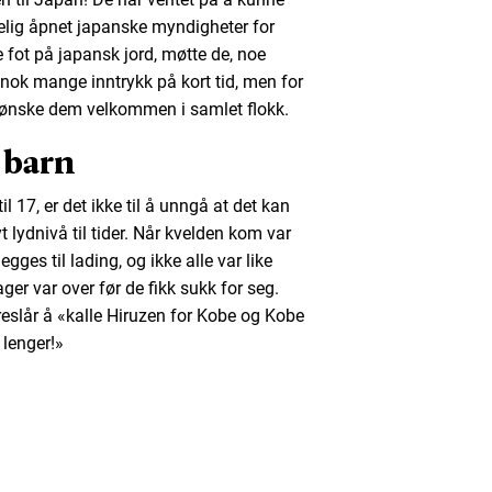
ndelig åpnet japanske myndigheter for
te fot på japansk jord, møtte de, noe
 nok mange inntrykk på kort tid, men for
e ønske dem velkommen i samlet flokk.
 barn
 17, er det ikke til å unngå at det kan
t lydnivå til tider. Når kvelden kom var
ges til lading, og ikke alle var like
er var over før de fikk sukk for seg.
eslår å «kalle Hiruzen for Kobe og Kobe
 lenger!»