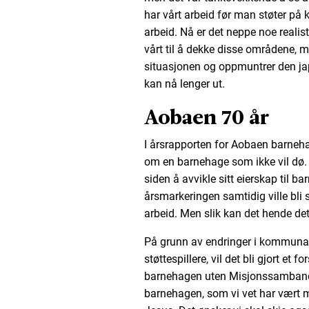
har vårt arbeid før man støter på
arbeid. Nå er det neppe noe realist
vårt til å dekke disse områdene, men
situasjonen og oppmuntrer den jap
kan nå lenger ut.
Aobaen 70 år
I årsrapporten for Aobaen barneha
om en barnehage som ikke vil dø.
siden å avvikle sitt eierskap til ba
årsmarkeringen samtidig ville bli 
arbeid. Men slik kan det hende det 
På grunn av endringer i kommunal 
støttespillere, vil det bli gjort et 
barnehagen uten Misjonssambandet 
barnehagen, som vi vet har vært 