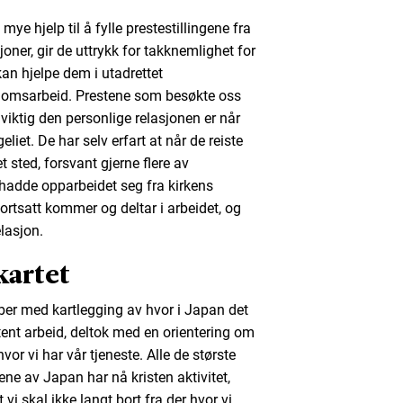
ye hjelp til å fylle prestestillingene fra
er, gir de uttrykk for takknemlighet for
an hjelpe dem i utadrettet
domsarbeid. Prestene som besøkte oss
 viktig den personlige relasjonen er når
et. De har selv erfart at når de reiste
t sted, forsvant gjerne flere av
hadde opparbeidet seg fra kirkens
 fortsatt kommer og deltar i arbeidet, og
lasjon.
kartet
r med kartlegging av hvor i Japan det
istent arbeid, deltok med en orientering om
or vi har vår tjeneste. Alle de største
 av Japan har nå kristen aktivitet,
i skal ikke langt bort fra der hvor vi