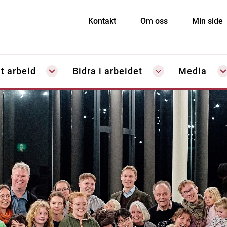
Kontakt
Om oss
Min side
t arbeid
Bidra i arbeidet
Media