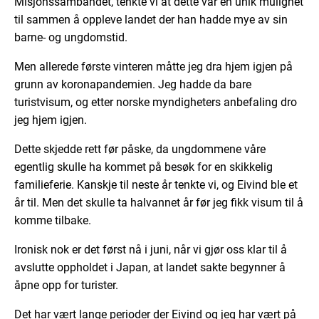
Misjonssambandet, tenkte vi at dette var en unik mulighet
til sammen å oppleve landet der han hadde mye av sin
barne- og ungdomstid.
Men allerede første vinteren måtte jeg dra hjem igjen på
grunn av koronapandemien. Jeg hadde da bare
turistvisum, og etter norske myndigheters anbefaling dro
jeg hjem igjen.
Dette skjedde rett før påske, da ungdommene våre
egentlig skulle ha kommet på besøk for en skikkelig
familieferie. Kanskje til neste år tenkte vi, og Eivind ble et
år til. Men det skulle ta halvannet år før jeg fikk visum til å
komme tilbake.
Ironisk nok er det først nå i juni, når vi gjør oss klar til å
avslutte oppholdet i Japan, at landet sakte begynner å
åpne opp for turister.
Det har vært lange perioder der Eivind og jeg har vært på