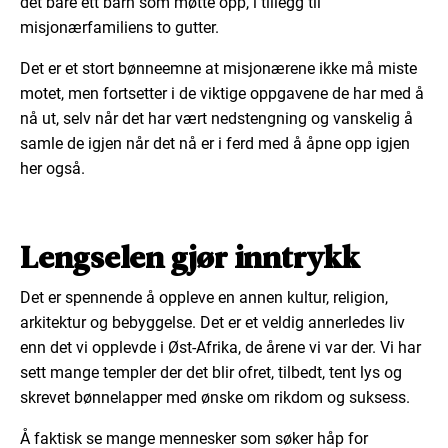
det bare ett barn som møtte opp, i tillegg til
misjonærfamiliens to gutter.
Det er et stort bønneemne at misjonærene ikke må miste
motet, men fortsetter i de viktige oppgavene de har med å
nå ut, selv når det har vært nedstengning og vanskelig å
samle de igjen når det nå er i ferd med å åpne opp igjen
her også.
Lengselen gjør inntrykk
Det er spennende å oppleve en annen kultur, religion,
arkitektur og bebyggelse. Det er et veldig annerledes liv
enn det vi opplevde i Øst-Afrika, de årene vi var der. Vi har
sett mange templer der det blir ofret, tilbedt, tent lys og
skrevet bønnelapper med ønske om rikdom og suksess.
Å faktisk se mange mennesker som søker håp for