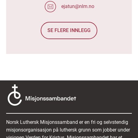
ejatun@nlm.no
SE FLERE INNLEGG
Norsk Luthersk Misjonssamband er en fri og selvstendig
misjonsorganisasjon på luthersk grunn som jobber under
visjonen Verden for Kristus. Misjonssambandet har et