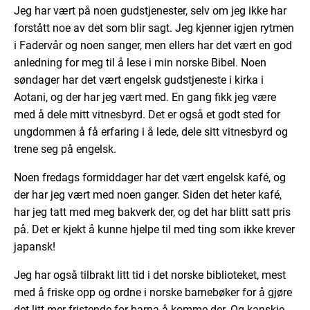
Jeg har vært på noen gudstjenester, selv om jeg ikke har
forstått noe av det som blir sagt. Jeg kjenner igjen rytmen
i Fadervår og noen sanger, men ellers har det vært en god
anledning for meg til å lese i min norske Bibel. Noen
søndager har det vært engelsk gudstjeneste i kirka i
Aotani, og der har jeg vært med. En gang fikk jeg være
med å dele mitt vitnesbyrd. Det er også et godt sted for
ungdommen å få erfaring i å lede, dele sitt vitnesbyrd og
trene seg på engelsk.
Noen fredags formiddager har det vært engelsk kafé, og
der har jeg vært med noen ganger. Siden det heter kafé,
har jeg tatt med meg bakverk der, og det har blitt satt pris
på. Det er kjekt å kunne hjelpe til med ting som ikke krever
japansk!
Jeg har også tilbrakt litt tid i det norske biblioteket, mest
med å friske opp og ordne i norske barnebøker for å gjøre
det litt mer fristende for barna å komme der. Og kanskje