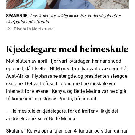
SPANANDE:
Leirskulen var veldig kjekk. Her er dei på jakt etter
skjelpadder på stranda.
Elisabeth Nordstrand
Kjedelegare med heimeskule
Mot slutten av april i fjor vart kvardagen hennar snudd
opp ned, då tilsette i NLM med familiar vart evakuerte frå
Aust-Afrika. Flyplassane stengde, og presidenten stengde
skulane. Det vart då sett i gong med heimeskule via
internett for elevane i Kenya, og Bette Melina var heldig å
få kome inn i sin klasse i Volda, frå august.
– Heimeskule er kjedelegare, for då treffer vi ikkje dei
andre elevane, seier Bette Melina.
Skulane i Kenya opna igjen den 4. januar, og sidan då har