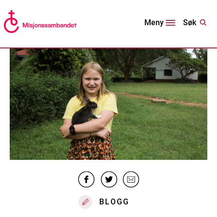
Søk
Meny
BLOGG