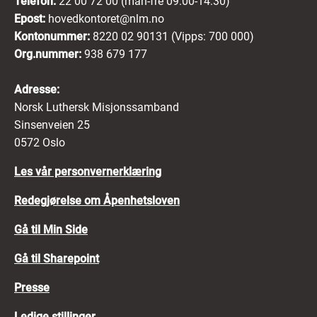
Telefon:
22 00 72 00 (man-fre 09:00-14:30)
Epost:
hovedkontoret@nlm.no
Kontonummer:
8220 02 90131 (Vipps: 700 000)
Org.nummer:
938 679 177
Adresse:
Norsk Luthersk Misjonssamband
Sinsenveien 25
0572 Oslo
Les vår personvernerklæring
Redegjørelse om Åpenhetsloven
Gå til Min Side
Gå til Sharepoint
Presse
Ledige stillinger