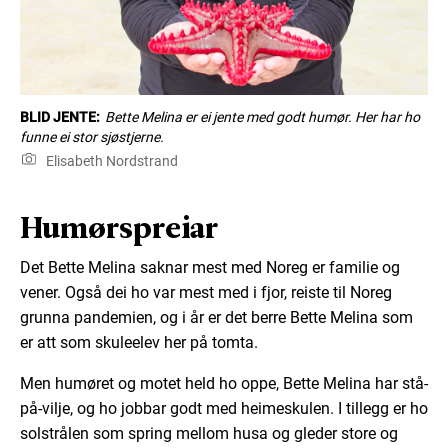
BLID JENTE:
Bette Melina er ei jente med godt humør. Her har ho
funne ei stor sjøstjerne.
Elisabeth Nordstrand
Humørspreiar
Det Bette Melina saknar mest med Noreg er familie og
vener. Også dei ho var mest med i fjor, reiste til Noreg
grunna pandemien, og i år er det berre Bette Melina som
er att som skuleelev her på tomta.
Men humøret og motet held ho oppe, Bette Melina har stå-
på-vilje, og ho jobbar godt med heimeskulen. I tillegg er ho
solstrålen som spring mellom husa og gleder store og