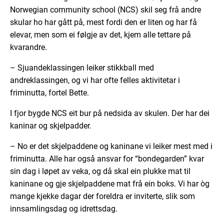
Norwegian community school (NCS) skil seg frå andre
skular ho har gått på, mest fordi den er liten og har få
elevar, men som ei følgje av det, kjem alle tettare på
kvarandre.
– Sjuandeklassingen leiker stikkball med
andreklassingen, og vi har ofte felles aktivitetar i
friminutta, fortel Bette.
I fjor bygde NCS eit bur på nedsida av skulen. Der har dei
kaninar og skjelpadder.
– No er det skjelpaddene og kaninane vi leiker mest med i
friminutta. Alle har også ansvar for “bondegarden” kvar
sin dag i løpet av veka, og då skal ein plukke mat til
kaninane og gje skjelpaddene mat frå ein boks. Vi har òg
mange kjekke dagar der foreldra er inviterte, slik som
innsamlingsdag og idrettsdag.