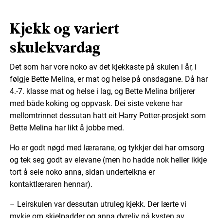
Kjekk og variert
skulekvardag
Det som har vore noko av det kjekkaste på skulen i år, i
følgje Bette Melina, er mat og helse på onsdagane. Då har
4.-7. klasse mat og helse i lag, og Bette Melina briljerer
med både koking og oppvask. Dei siste vekene har
mellomtrinnet dessutan hatt eit Harry Potter-prosjekt som
Bette Melina har likt å jobbe med.
Ho er godt nøgd med lærarane, og tykkjer dei har omsorg
og tek seg godt av elevane (men ho hadde nok heller ikkje
tort å seie noko anna, sidan underteikna er
kontaktlæraren hennar).
– Leirskulen var dessutan utruleg kjekk. Der lærte vi
mykje om skjelpadder og anna dyreliv på kysten av