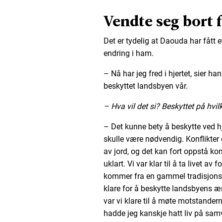
Vendte seg bort 
Det er tydelig at Daouda har fått et 
endring i ham.
– Nå har jeg fred i hjertet, sier h
beskyttet landsbyen vår.
– Hva vil det si? Beskyttet på hvi
– Det kunne bety å beskytte ved h
skulle være nødvendig. Konflikter 
av jord, og det kan fort oppstå ko
uklart. Vi var klar til å ta livet a
kommer fra en gammel tradisjonsrik
klare for å beskytte landsbyens ær
var vi klare til å møte motstander
hadde jeg kanskje hatt liv på sam