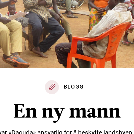
BLOGG
En ny mann
var «Daouda» ansvarlig for å beskytte landsbye