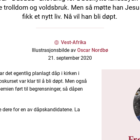
e trolldom og voldsbruk. Men så møtte han Jesu
fikk et nytt liv. Nå vil han bli døpt.
Vest-Afrika
Illustrasjonsbilde av
Oscar Nordbø
21. september 2020
r det egentlig planlagt dåp i kirken i
skurset var klar til å bli døpt. Men også
mien ført til begrensninger, så dåpen
ere dere for en av dåpskandidatene. La
Fr