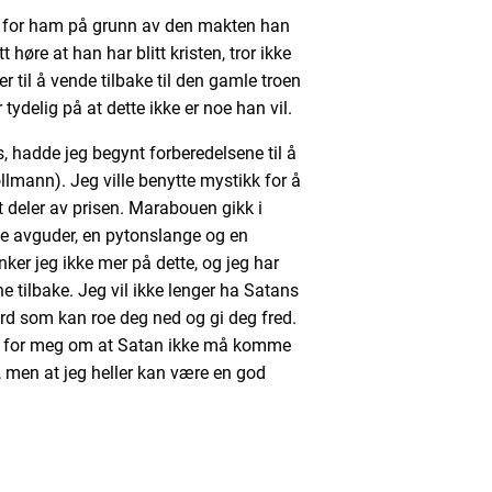
d for ham på grunn av den makten han
øre at han har blitt kristen, tror ikke
r til å vende tilbake til den gamle troen
ydelig på at dette ikke er noe han vil.
, hadde jeg begynt forberedelsene til å
lmann). Jeg ville benytte mystikk for å
t deler av prisen. Marabouen gikk i
de avguder, en pytonslange og en
enker jeg ikke mer på dette, og jeg har
e tilbake. Jeg vil ikke lenger ha Satans
ord som kan roe deg ned og gi deg fred.
be for meg om at Satan ikke må komme
, men at jeg heller kan være en god