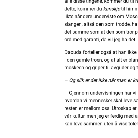
alle disse tingene, kommer du til 
dette, kommer du
kanskje
til himm
likte når dere underviste om Mose
slangen, altså den som trodde, han 
det samme som at den som tror på J
ord med garanti, da vil jeg ha det.
Daouda forteller også at han ikke 
i den gamle troen, og at alt er bla
moskeen og griper til avguder og 
– Og slik er det ikke når man er kr
– Gjennom undervisningen har vi l
hvordan vi mennesker skal leve s
resten er mellom oss. Utroskap er 
vår kultur, men jeg er ferdig med al
kan leve sammen uten å vise tole