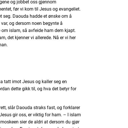
ngene og jobbet oss gjennom
entet, før vi kom til Jesus og evangeliet.
ket seg. Daouda hadde et ønske om å
ro var, og dersom noen begynte å
ke om islam, så avfeide ham dem kjapt.
m, det kjenner vi allerede. Nå er vi her
a han.
da tatt imot Jesus og kaller seg en
an dette gikk til, og hva det betyr for
rett, slår Daouda straks fast, og forklarer
esus gir oss, er viktig for ham. – I islam
i moskeen sier de aldri at dersom du gjør