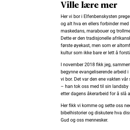
Ville lære mer
Her vi bor i Elfenbenskysten preg
og alt hva en ellers forbinder med
maskedans, marabouer og trollmenn
Dette er den tradisjonelle afrikans
første øyekast, men som er altomfa
kultur som ikke bare er lett å for
I november 2018 fikk jeg, samme
begynne evangeliserende arbeid i 
vi bor. Det var den ene vakten vår
– han tok oss med til sin landsby 
etter dagens åkerarbeid for å slå a
Her fikk vi komme og sette oss ned
bibelhistorier og diskutere hva di
Gud og oss mennesker.