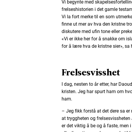
Vi begynte med skapelsesfortelli
frelseshistorien i det gamle testam
Vi la fort merke til en som utmer
finne ut mer av hva den kristne t
diskutere med ufin tone eller pre
«Vi er ikke her for å snakke om isla
for å lære hva de kristne sier», s
Frelsesvisshet
I dag, nesten to år etter, har Daou
kristen. Jeg har spurt ham om hvord
ham.
– Jeg fikk forstå at det dere sa er 
at tryggheten og frelsesvissheten J
er det viktig å be og å faste, men 