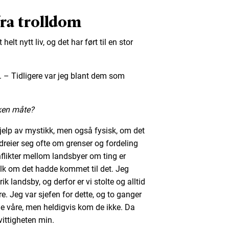
fra trolldom
helt nytt liv, og det har ført til en stor
an. – Tidligere var jeg blant dem som
lken måte?
jelp av mystikk, men også fysisk, om det
dreier seg ofte om grenser og fordeling
nflikter mellom landsbyer om ting er
v folk om det hadde kommet til det. Jeg
 landsby, og derfor er vi stolte og alltid
e. Jeg var sjefen for dette, og to ganger
ne våre, men heldigvis kom de ikke. Da
vittigheten min.