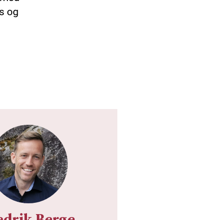
s og
edrik Berge