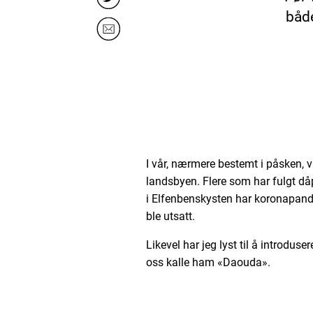
båd
I vår, nærmere bestemt i påsken, va
landsbyen. Flere som har fulgt dåp
i Elfenbenskysten har koronapande
ble utsatt.
Likevel har jeg lyst til å introdus
oss kalle ham «Daouda».