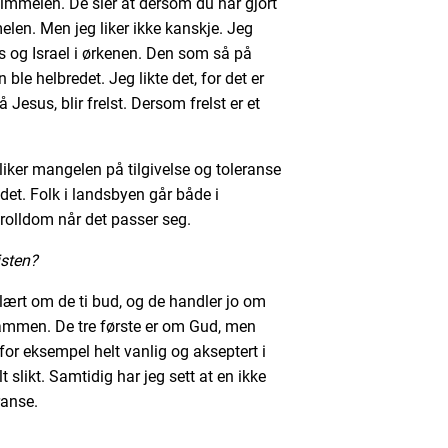
himmelen. De sier at dersom du har gjort
elen. Men jeg liker ikke kanskje. Jeg
s og Israel i ørkenen. Den som så på
ble helbredet. Jeg likte det, for det er
esus, blir frelst. Dersom frelst er et
liker mangelen på tilgivelse og toleranse
ndet. Folk i landsbyen går både i
trolldom når det passer seg.
isten?
ært om de ti bud, og de handler jo om
ammen. De tre første er om Gud, men
for eksempel helt vanlig og akseptert i
t slikt. Samtidig har jeg sett at en ikke
ranse.