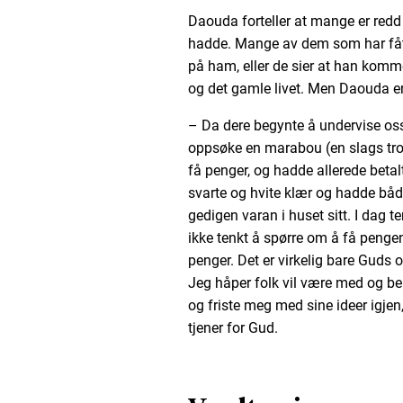
Daouda forteller at mange er red
hadde. Mange av dem som har fått h
på ham, eller de sier at han komme
og det gamle livet. Men Daouda er t
– Da dere begynte å undervise oss
oppsøke en marabou (en slags trol
få penger, og hadde allerede betal
svarte og hvite klær og hadde bå
gedigen varan i huset sitt. I dag t
ikke tenkt å spørre om å få pengen
penger. Det er virkelig bare Guds 
Jeg håper folk vil være med og 
og friste meg med sine ideer igjen
tjener for Gud.