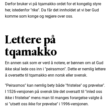
Derfor bruker vi på tqamakko ordet for et kongelig styre
her, istedenfor "rike". Da får det innholdet at vi ber Gud
komme som konge og regjere over oss.
Lettere på
tqamakko
En annen sak som er verd å notere, er bønnen om at Gud
ikke skal lede oss inn i "peirasmon". Dette er nemlig lettere
å oversette til tqamakko enn norsk eller svensk.
"Peirasmos" kan nemlig bety både "fristelse" og prøvelse".
I 1526-versjonen på svensk ble det oversatt til "inled oss
ikke i fristelse" mens man til manges forargelse valgte å
si "utsett oss ikke for prøvelse" i 1996-versjonen.