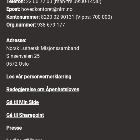
Telefon:
22 00 72 00 (man-fre 09:00-14:30)
Epost:
hovedkontoret@nlm.no
Kontonummer:
8220 02 90131 (Vipps: 700 000)
Org.nummer:
938 679 177
Adresse:
Norsk Luthersk Misjonssamband
Sinsenveien 25
0572 Oslo
Les vår personvernerklæring
Redegjørelse om Åpenhetsloven
Gå til Min Side
Gå til Sharepoint
Presse