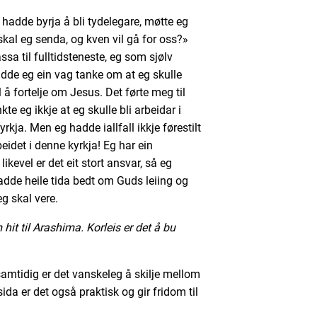
 hadde byrja å bli tydelegare, møtte eg
skal eg senda, og kven vil gå for oss?»
ssa til fulltidsteneste, eg som sjølv
adde eg ein vag tanke om at eg skulle
 å fortelje om Jesus. Det førte meg til
te eg ikkje at eg skulle bli arbeidar i
yrkja. Men eg hadde iallfall ikkje førestilt
beidet i denne kyrkja! Eg har ein
kevel er det eit stort ansvar, så eg
adde heile tida bedt om Guds leiing og
eg skal vere.
 hit til Arashima. Korleis er det å bu
samtidig er det vanskeleg å skilje mellom
ida er det også praktisk og gir fridom til