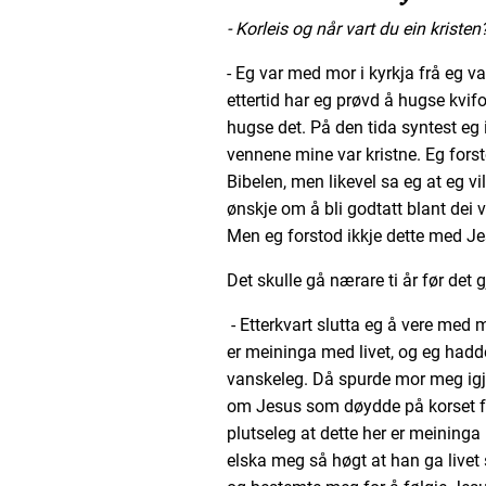
- Korleis og når vart du ein kristen
- Eg var med mor i kyrkja frå eg var 
ettertid har eg prøvd å hugse kvifo
hugse det. På den tida syntest eg i
vennene mine var kristne. Eg forsto
Bibelen, men likevel sa eg at eg vil
ønskje om å bli godtatt blant dei
Men eg forstod ikkje dette med 
Det skulle gå nærare ti år før det
- Etterkvart slutta eg å vere med 
er meininga med livet, og eg hadde
vanskeleg. Då spurde mor meg igj
om Jesus som døydde på korset fo
plutseleg at dette her er meininga 
elska meg så høgt at han ga livet 