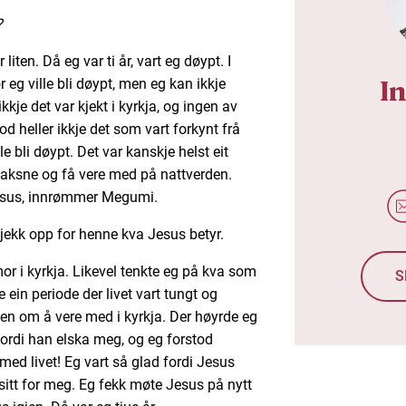
?
liten. Då eg var ti år, vart eg døypt. I
In
r eg ville bli døypt, men eg kan ikkje
kkje det var kjekt i kyrkja, og ingen av
d heller ikkje det som vart forkynt frå
le bli døypt. Det var kanskje helst eit
 vaksne og få vere med på nattverden.
Jesus, innrømmer Megumi.
 gjekk opp for henne kva Jesus betyr.
mor i kyrkja. Likevel tenkte eg på kva som
S
 ein periode der livet vart tungt og
en om å vere med i kyrkja. Der høyrde eg
rdi han elska meg, og eg forstod
med livet! Eg vart så glad fordi Jesus
sitt for meg. Eg fekk møte Jesus på nytt