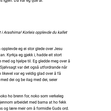
 igjen. Då var eg tjue år.
st i Arashima! Korleis opplevde du kallet
en opplevde eg ei stor glede over Jesu
han. Kyrkja eg gjekk i, hadde eit stort
re med og hjelpe til. Eg gledde meg over å
 Sjølvsagt var det også utfordrande når
 likevel var eg veldig glad over å få
 med dei og be ilag med dei, seier
noko ho brenn for, noko som verkeleg
gjennom arbeidet med barna at ho fekk
sus og lære meir om å formidle Guds ord.