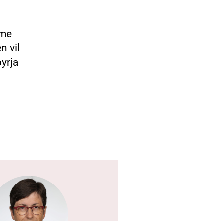
mme
n vil
byrja