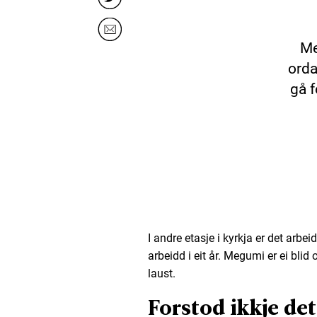
Me
orda
gå f
I andre etasje i kyrkja er det arb
arbeidd i eit år. Megumi er ei blid
laust.
Forstod ikkje de