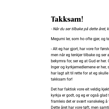
Takksam!
- Når du ser tilbake på dette året, 
Megumi ler, som ho ofte gjer, og te
- Alt eg har gjort, har vore for før
men når eg tenkjer tilbake og ser
bekymra for, ser eg at Gud er he
Inger og kyrkjemedlemene er her, s
har lagt alt til rette for at eg skul
takksam for!
Det har faktisk vore eit veldig kjek
kyrkja er godt, og eg er også glad
framleis det er svært vanskeleg å f
Dette året har vore tøft, men samt