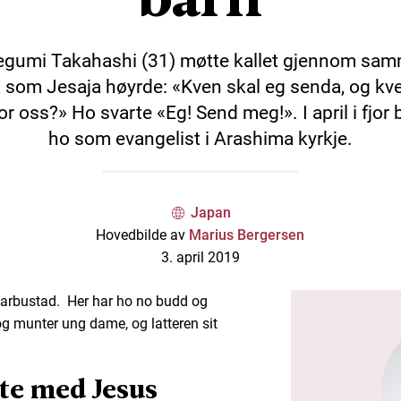
gumi Takahashi (31) møtte kallet gjennom sa
 som Jesaja høyrde: «Kven skal eg senda, og kve
or oss?» Ho svarte «Eg! Send meg!». I april i fjor 
ho som evangelist i Arashima kyrkje.
Japan
Hovedbilde av
Marius Bergersen
3. april 2019
eidarbustad. Her har ho no budd og
 og munter ung dame, og latteren sit
tte med Jesus