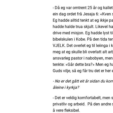
- Då eg var omtrent 25 år og kallet
ein dag ordet frå Jesaja 6: «Kven 
Eg hadde alltid tenkt at eg ikkje pa
hadde halde trua skjult. Likevel h
drive med misjon. Eg hadde lyst til
bibelskulen i Kobe. På den tida tenk
VJELK. Det overlet eg til leiinga i k
meg at eg skulle bli overlatt alt ar
ansvarleg pastor i nabobyen, men li
tenkte: «Går dette bra?» Men eg h
Guds vilje, så eg får tru det er her 
- No er det gått eit år sidan du kom
åleine i kyrkja?
- Det er veldig komfortabelt, men 
privatliv og arbeid. På den andre s
å vere fleksibel.