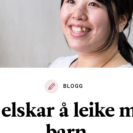
BLOGG
 elskar å leike 
barn