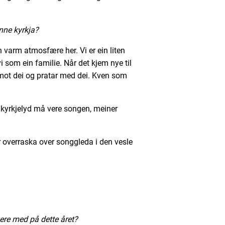
enne kyrkja?
n varm atmosfære her. Vi er ein liten
vi som ein familie. Når det kjem nye til
k imot dei og pratar med dei. Kven som
 kyrkjelyd må vere songen, meiner
r overraska over songgleda i den vesle
vere med på dette året?