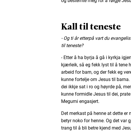
og bestemte meg for å følgje Jesus
Kall til teneste
- Og ti år etterpå vart du evangeli
til teneste?
- Etter å ha byrja å gå i kyrkja igj
kjærleik, så eg fekk lyst til å tene 
arbeid for barn, og der fekk eg ve
kunne fortelje om Jesus til barna.
dei ikkje sat i ro og høyrde på, men
kunne formidle Jesus til dei, prate
Megumi engasjert.
Det merkast på henne at dette er 
betyr noko for henne. Og det var 
trang til å bli betre kjend med Je