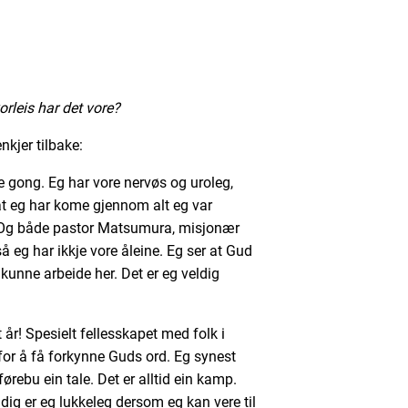
korleis har det vore?
nkjer tilbake:
ste gong. Eg har vore nervøs og uroleg,
 at eg har kome gjennom alt eg var
r. Og både pastor Matsumura, misjonær
å eg har ikkje vore åleine. Eg ser at Gud
le kunne arbeide her. Det er eg veldig
t år! Spesielt fellesskapet med folk i
 for å få forkynne Guds ord. Eg synest
ørebu ein tale. Det er alltid ein kamp.
idig er eg lukkeleg dersom eg kan vere til