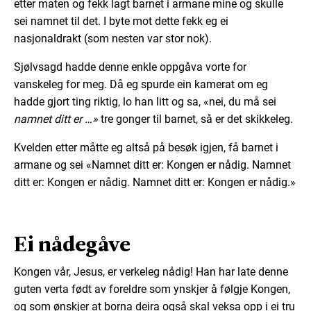
etter maten og fekk lagt barnet i armane mine og skulle
sei namnet til det. I byte mot dette fekk eg ei
nasjonaldrakt (som nesten var stor nok).
Sjølvsagd hadde denne enkle oppgåva vorte for
vanskeleg for meg. Då eg spurde ein kamerat om eg
hadde gjort ting riktig, lo han litt og sa, «nei, du må sei
namnet ditt er …»
tre gonger til barnet, så er det skikkeleg.
Kvelden etter måtte eg altså på besøk igjen, få barnet i
armane og sei «Namnet ditt er: Kongen er nådig. Namnet
ditt er: Kongen er nådig. Namnet ditt er: Kongen er nådig.»
Ei nådegåve
Kongen vår, Jesus, er verkeleg nådig! Han har late denne
guten verta født av foreldre som ynskjer å følgje Kongen,
og som ønskjer at borna deira også skal veksa opp i ei tru