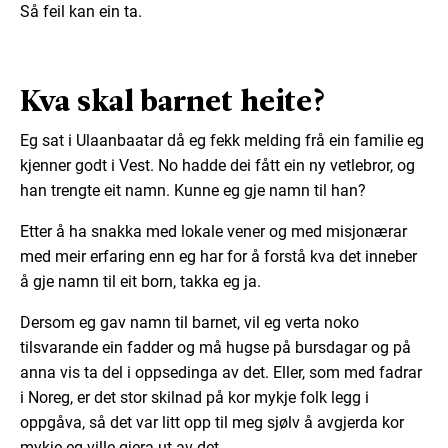
Så feil kan ein ta.
Kva skal barnet heite?
Eg sat i Ulaanbaatar då eg fekk melding frå ein familie eg
kjenner godt i Vest. No hadde dei fått ein ny vetlebror, og
han trengte eit namn. Kunne eg gje namn til han?
Etter å ha snakka med lokale vener og med misjonærar
med meir erfaring enn eg har for å forstå kva det inneber
å gje namn til eit born, takka eg ja.
Dersom eg gav namn til barnet, vil eg verta noko
tilsvarande ein fadder og må hugse på bursdagar og på
anna vis ta del i oppsedinga av det. Eller, som med fadrar
i Noreg, er det stor skilnad på kor mykje folk legg i
oppgåva, så det var litt opp til meg sjølv å avgjerda kor
mykje eg ville gjera ut av det.