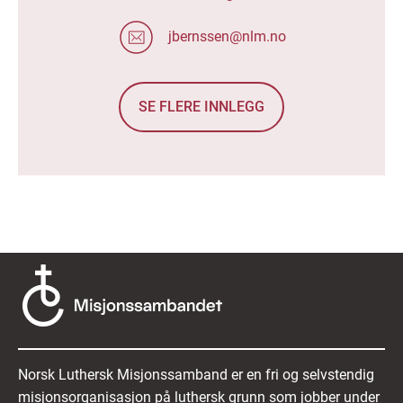
jbernssen@nlm.no
SE FLERE INNLEGG
Norsk Luthersk Misjonssamband er en fri og selvstendig
misjonsorganisasjon på luthersk grunn som jobber under