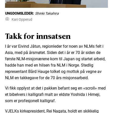
UNGDOMSLEDER:
Shinki Takahira
Kari Opperud
Takk for innsatsen
I år var Eivind Jåtun, regionleder for noen av NLMs felt i
Asia, med på årsmøtet. Siden det i år er 70 år siden de
første NLM-misjonærene kom til Japan og startet arbeid,
hadde han med en hilsen fra NLM i Norge. Stedlig
representant Bård Hauge tolket og mottok på vegne av
NLM en takkegave for de 70 års misjonsarbeid.
Vi fikk opplyst at det i pakken befant seg en «scroll» med
et bibelvers i kalligrafi malt av eldste Yoshida i Himeji,
som er profesjonell kalligraf.
VJELKs kirkepresident, Rei Nagata, holdt en skikkelig