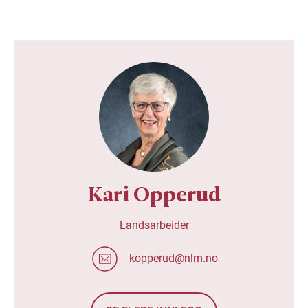
Kari Opperud
Landsarbeider
kopperud@nlm.no