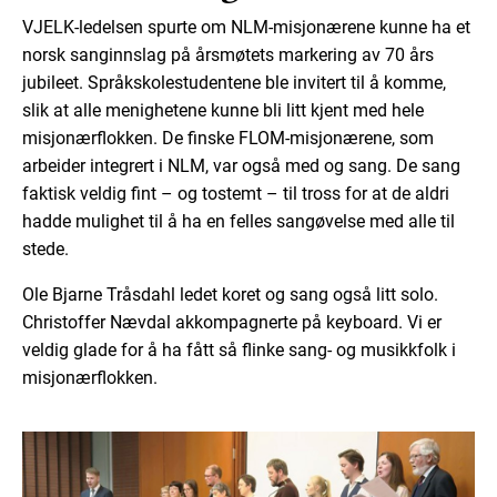
VJELK-ledelsen spurte om NLM-misjonærene kunne ha et
norsk sanginnslag på årsmøtets markering av 70 års
jubileet. Språkskolestudentene ble invitert til å komme,
slik at alle menighetene kunne bli litt kjent med hele
misjonærflokken. De finske FLOM-misjonærene, som
arbeider integrert i NLM, var også med og sang. De sang
faktisk veldig fint – og tostemt – til tross for at de aldri
hadde mulighet til å ha en felles sangøvelse med alle til
stede.
Ole Bjarne Tråsdahl ledet koret og sang også litt solo.
Christoffer Nævdal akkompagnerte på keyboard. Vi er
veldig glade for å ha fått så flinke sang- og musikkfolk i
misjonærflokken.