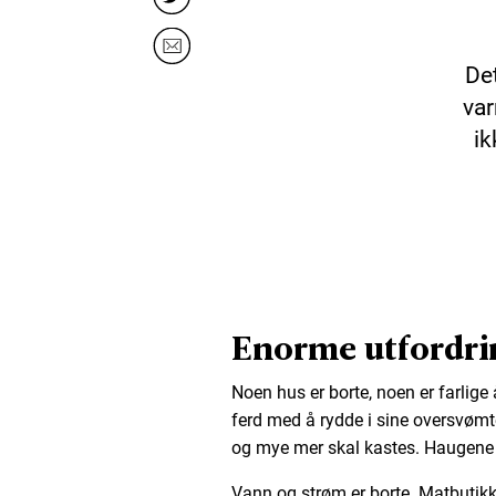
Det
var
ik
Enorme utfordri
Noen hus er borte, noen er farlige 
ferd med å rydde i sine oversvømte
og mye mer skal kastes. Haugene 
Vann og strøm er borte. Matbutik