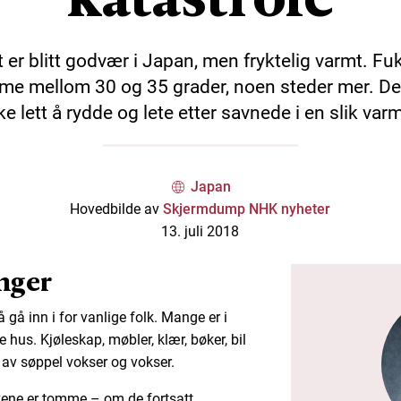
 er blitt godvær i Japan, men fryktelig varmt. Fu
me mellom 30 og 35 grader, noen steder mer. De
ke lett å rydde og lete etter savnede i en slik var
Japan
Hovedbilde av
Skjermdump NHK nyheter
13. juli 2018
nger
å gå inn i for vanlige folk. Mange er i
 hus. Kjøleskap, møbler, klær, bøker, bil
av søppel vokser og vokser.
kene er tomme – om de fortsatt