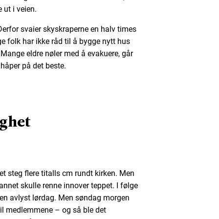
e ut i veien.
Derfor svaier skyskraperne en halv times
ige folk har ikke råd til å bygge nytt hus
. Mange eldre nøler med å evakuere, går
 håper på det beste.
ghet
et steg flere titalls cm rundt kirken. Men
annet skulle renne innover teppet. I følge
ten avlyst lørdag. Men søndag morgen
til medlemmene – og så ble det