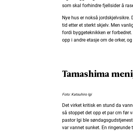
som skal forhindre fjellsider å ras
Nye hus er nokså jordskjelvsikre. 
tid etter et sterkt skjelv. Men vanl
fordi byggeteknikken er forbedret
opp i andre etasje om de orker, og
Tamashima meni
Foto: Katsuhiro Igi
Det virket kritisk en stund da vann
så stoppet det opp et par cm før v
pastor Igi ble søndagsgudstjenes
var vannet sunket. En ringerunde 