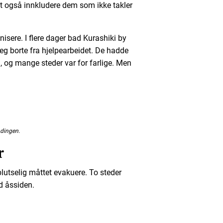
ert også innkludere dem som ikke takler
isere. I flere dager bad Kurashiki by
eg borte fra hjelpearbeidet. De hadde
m, og mange steder var for farlige. Men
dingen.
r
plutselig måttet evakuere. To steder
ed åssiden.