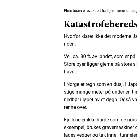
Flere tusen er evakuert fra hjemmene sine pga
Katastrofebereds
Hvorfor klarer ikke det moderne J
noen.
Vel, ca. 80 % av landet, som er på 
Store byer ligger gjerne på store sle
havet.
I Norge er regn som en dusj. I Jap
stige mange meter på under en ti
nedbør i løpet av et døgn. Også va
renne over.
Fjellene er ikke harde som de nors
eksempel, brukes gravemaskiner o
lages vegger og tak inne i tunnelen