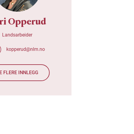
ri Opperud
Landsarbeider
kopperud@nlm.no
E FLERE INNLEGG