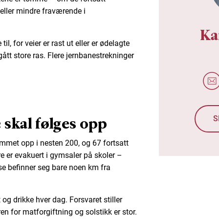
eller mindre fraværende i
Ka
, for veier er rast ut eller er ødelagte
gått store ras. Flere jernbanestrekninger
skal følges opp
S
mmet opp i nesten 200, og 67 fortsatt
e er evakuert i gymsaler på skoler –
sse befinner seg bare noen km fra
 og drikke hver dag. Forsvaret stiller
n for matforgiftning og solstikk er stor.