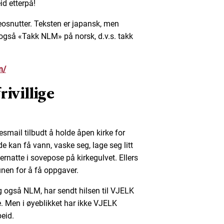
id etterpå!
eosnutter. Teksten er japansk, men
r også «Takk NLM» på norsk, d.v.s. takk
m/
rivillige
smail tilbudt å holde åpen kirke for
de kan få vann, vaske seg, lage seg litt
ernatte i sovepose på kirkegulvet. Ellers
unen for å få oppgaver.
 også NLM, har sendt hilsen til VJELK
. Men i øyeblikket har ikke VJELK
beid.