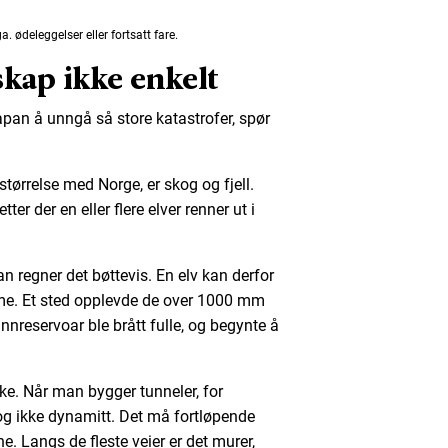
. ødeleggelser eller fortsatt fare.
kap ikke enkelt
apan å unngå så store katastrofer, spør
størrelse med Norge, er skog og fjell.
tter der en eller flere elver renner ut i
an regner det bøttevis. En elv kan derfor
me. Et sted opplevde de over 1000 mm
nnreservoar ble brått fulle, og begynte å
ke. Når man bygger tunneler, for
g ikke dynamitt. Det må fortløpende
e. Langs de fleste veier er det murer,