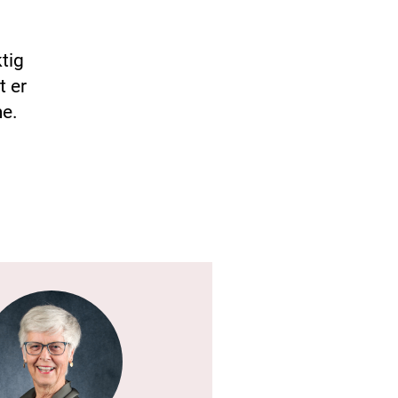
ktig
t er
me.