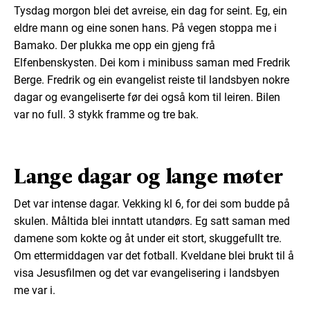
Tysdag morgon blei det avreise, ein dag for seint. Eg, ein
eldre mann og eine sonen hans. På vegen stoppa me i
Bamako. Der plukka me opp ein gjeng frå
Elfenbenskysten. Dei kom i minibuss saman med Fredrik
Berge. Fredrik og ein evangelist reiste til landsbyen nokre
dagar og evangeliserte før dei også kom til leiren. Bilen
var no full. 3 stykk framme og tre bak.
Lange dagar og lange møter
Det var intense dagar. Vekking kl 6, for dei som budde på
skulen. Måltida blei inntatt utandørs. Eg satt saman med
damene som kokte og åt under eit stort, skuggefullt tre.
Om ettermiddagen var det fotball. Kveldane blei brukt til å
visa Jesusfilmen og det var evangelisering i landsbyen
me var i.