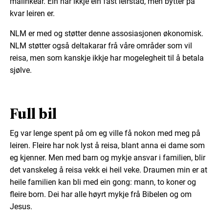
malinkéar. Ein har ikkje ein fast leirstad, men bytter på
kvar leiren er.
NLM er med og støtter denne assosiasjonen økonomisk.
NLM støtter også deltakarar frå våre områder som vil
reisa, men som kanskje ikkje har mogelegheit til å betala
sjølve.
Full bil
Eg var lenge spent på om eg ville få nokon med meg på
leiren. Fleire har nok lyst å reisa, blant anna ei dame som
eg kjenner. Men med barn og mykje ansvar i familien, blir
det vanskeleg å reisa vekk ei heil veke. Draumen min er at
heile familien kan bli med ein gong: mann, to koner og
fleire born. Dei har alle høyrt mykje frå Bibelen og om
Jesus.