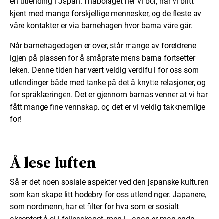
en utlending i Japan. I nabolaget her vi bor, har vi blitt
kjent med mange forskjellige mennesker, og de fleste av
våre kontakter er via barnehagen hvor barna våre går.
Når barnehagedagen er over, står mange av foreldrene
igjen på plassen for å småprate mens barna fortsetter
leken. Denne tiden har vært veldig verdifull for oss som
utlendinger både med tanke på det å knytte relasjoner, og
for språklæringen. Det er gjennom barnas venner at vi har
fått mange fine vennskap, og det er vi veldig takknemlige
for!
Å lese luften
Så er det noen sosiale aspekter ved den japanske kulturen
som kan skape litt hodebry for oss utlendinger. Japanere,
som nordmenn, har et filter for hva som er sosialt
akseptert å si i fellesskapet, men i Japan er man enda