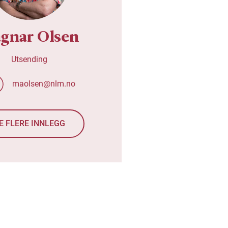
gnar Olsen
Utsending
maolsen@nlm.no
E FLERE INNLEGG