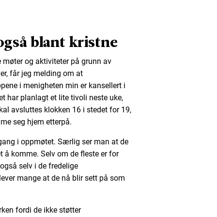
gså blant kristne
e møter og aktiviteter på grunn av
r, får jeg melding om at
ne i menigheten min er kansellert i
har planlagt et lite tivoli neste uke,
l avsluttes klokken 16 i stedet for 19,
omme seg hjem etterpå.
gang i oppmøtet. Særlig ser man at de
et å komme. Selv om de fleste er for
gså selv i de fredelige
ever mange at de nå blir sett på som
ken fordi de ikke støtter