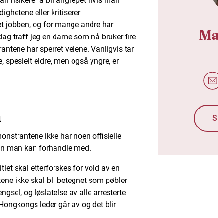
man risikerer å bli angrepet hvis man
dighetene eller kritiserer
t jobben, og for mange andre har
Ma
I dag traff jeg en dame som nå bruker fire
rantene har sperret veiene. Vanligvis tar
, spesielt eldre, men også yngre, er
n
S
monstrantene ikke har noen offisielle
oen man kan forhandle med.
tiet skal etterforskes for vold av en
ne ikke skal bli betegnet som pøbler
engsel, og løslatelse av alle arresterte
Hongkongs leder går av og det blir