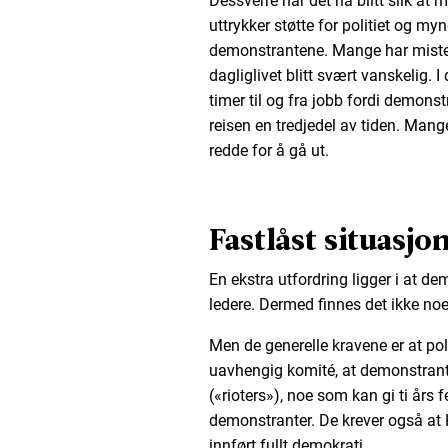
Dessverre har det nå blitt slik at 
uttrykker støtte for politiet og myn
demonstrantene. Mange har miste
dagliglivet blitt svært vanskelig. 
timer til og fra jobb fordi demonst
reisen en tredjedel av tiden. Mange
redde for å gå ut.
Fastlåst situasjo
En ekstra utfordring ligger i at de
ledere. Dermed finnes det ikke n
Men de generelle kravene er at poli
uavhengig komité, at demonstrante
(«rioters»), noe som kan gi ti års f
demonstranter. De krever også at 
innført fullt demokrati.