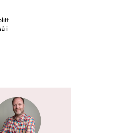
litt
å i