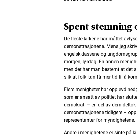
Spent stemning o
De fleste kirkene har måttet avlys
demonstrasjonene. Mens jeg skrive
engelskklassene og ungdomsgruppe
morgen, lørdag. En annen menighet 
men der har man bestemt at det ska
slik at folk kan få mer tid til å k
Flere menigheter har opplevd ned
som er ansatt av politiet har slutt
demokrati – en del av dem deltok o
demonstrasjonene tidligere – oppl
representanter for myndighetene.
Andre i menighetene er sinte på kir