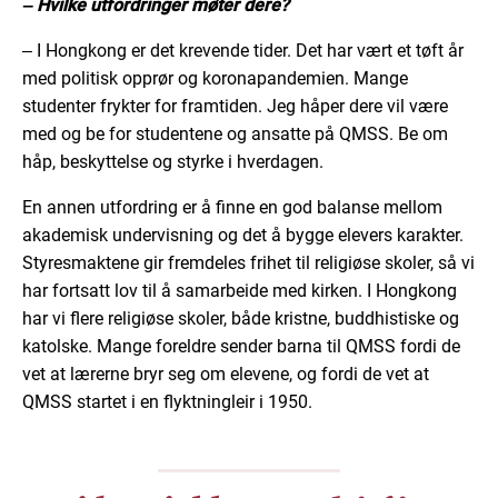
‒ Hvilke utfordringer møter dere?
­‒ I Hongkong er det krevende tider. Det har vært et tøft år
med politisk opprør og koronapandemien. Mange
studenter frykter for framtiden. Jeg håper dere vil være
med og be for studentene og ansatte på QMSS. Be om
håp, beskyttelse og styrke i hverdagen.
En annen utfordring er å finne en god balanse mellom
akademisk undervisning og det å bygge elevers karakter.
Styresmaktene gir fremdeles frihet til religiøse skoler, så vi
har fortsatt lov til å samarbeide med kirken. I Hongkong
har vi flere religiøse skoler, både kristne, buddhistiske og
katolske. Mange foreldre sender barna til QMSS fordi de
vet at lærerne bryr seg om elevene, og fordi de vet at
QMSS startet i en flyktningleir i 1950.