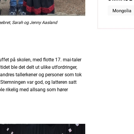
Mongolia
gebret, Sarah og Jenny Aasland
ffet på skolen, med flotte 17. mai-taler
et ble det delt ut ulike utfordringer,
 andres tallerkener og personer som tok
 Stemningen var god, og latteren satt
 ble rikelig med allsang som hører