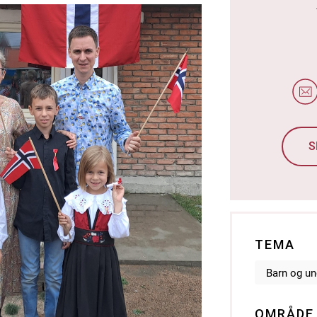
S
TEMA
Barn og u
OMRÅDE