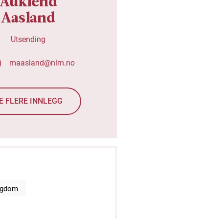
Auklend
Aasland
Utsending
maasland@nlm.no
E FLERE INNLEGG
ngdom