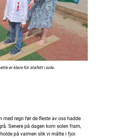
e er klare for stafett i sola.
en med regn før de fleste av oss hadde
t grå. Senere på dagen kom solen fram,
å holde på varmen slik vi måtte i fjor.