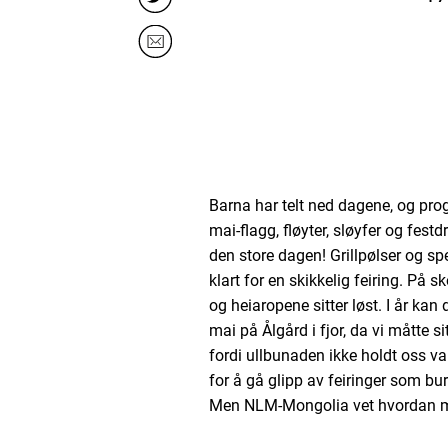
Barna har telt ned dagene, og pro
mai-flagg, fløyter, sløyfer og festd
den store dagen! Grillpølser og sp
klart for en skikkelig feiring. På
og heiaropene sitter løst. I år kan 
mai på Ålgård i fjor, da vi måtte s
fordi ullbunaden ikke holdt oss va
for å gå glipp av feiringer som bur
Men NLM-Mongolia vet hvordan ma