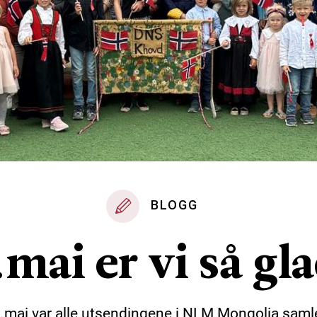
BLOGG
.mai er vi så gla
.mai var alle utsendingene i NLM Mongolia samle