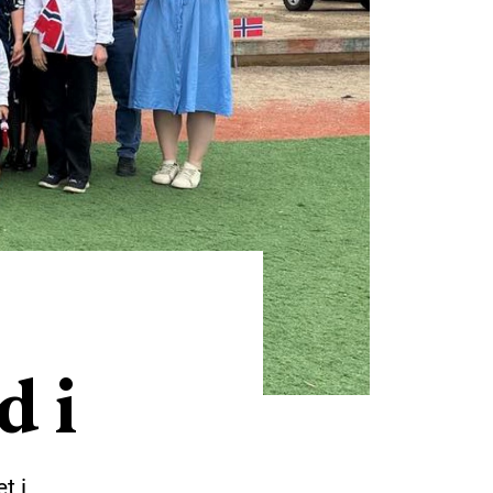
d i
t i