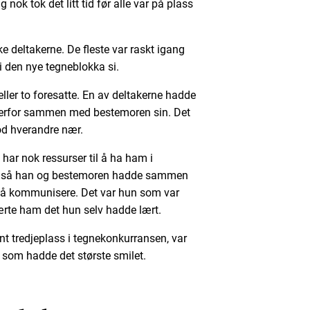
nok tok det litt tid før alle var på plass
rke deltakerne. De fleste var raskt igang
 den nye tegneblokka si.
er to foresatte. En av deltakerne hadde
derfor sammen med bestemoren sin. Det
tod hverandre nær.
 har nok ressurser til å ha ham i
, så han og bestemoren hadde sammen
or å kommunisere. Det var hun som var
te ham det hun selv hadde lært.
nt tredjeplass i tegnekonkurransen, var
 som hadde det største smilet.