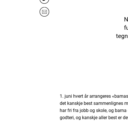
N
f
tegn
1. juni hvert år arrangeres «barn
det kanskje best sammenlignes med
har fri fra jobb og skole, og barna 
godteri, og kanskje aller best er d