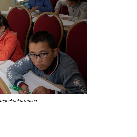
r tegnekonkurransen.
d