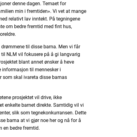
sjoner denne dagen. Temaet for
milien min i fremtiden». Vi vet at mange
d relativt lav inntekt. På tegningene
te om bedre fremtid med fint hus,
oreldre.
e drømmene til disse barna. Men vi får
til NLM vil fokusere på å gi langvarig
 prosjektet blant annet ønsker å heve
e informasjon til mennesker i
r som skal ivareta disse barnas
etene prosjektet vil drive, ikke
t enkelte barnet direkte. Samtidig vil vi
nter, slik som tegnekonkurransen. Dette
isse barna at vi gjør noe her og nå for å
m en bedre fremtid.