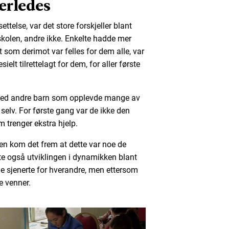
erledes
ttelse, var det store forskjeller blant
kolen, andre ikke. Enkelte hadde mer
t som derimot var felles for dem alle, var
elt tilrettelagt for dem, for aller første
med andre barn som opplevde mange av
lv. For første gang var de ikke den
m trenger ekstra hjelp.
en kom det frem at dette var noe de
te også utviklingen i dynamikken blant
de sjenerte for hverandre, men ettersom
e venner.