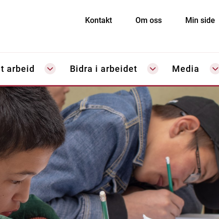
Kontakt
Om oss
Min side
t arbeid
Bidra i arbeidet
Media