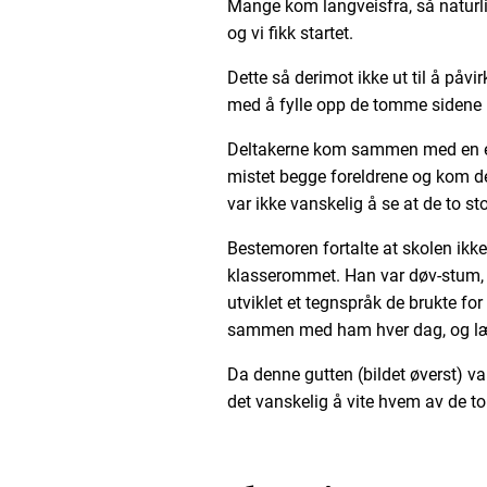
Mange kom langveisfra, så naturlig 
og vi fikk startet.
Dette så derimot ikke ut til å påvi
med å fylle opp de tomme sidene i
Deltakerne kom sammen med en ell
mistet begge foreldrene og kom 
var ikke vanskelig å se at de to s
Bestemoren fortalte at skolen ikke
klasserommet. Han var døv-stum
utviklet et tegnspråk de brukte f
sammen med ham hver dag, og lær
Da denne gutten (bildet øverst) va
det vanskelig å vite hvem av de to