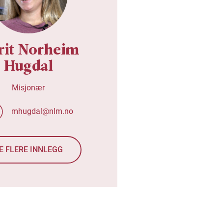
rit Norheim
Hugdal
Misjonær
mhugdal@nlm.no
E FLERE INNLEGG