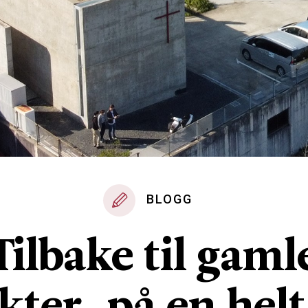
BLOGG
Tilbake til gaml
kter, på en hel