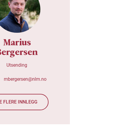
Marius
Bergersen
Utsending
mbergersen@nlm.no
E FLERE INNLEGG