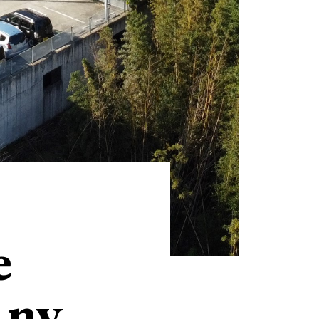
e
t ny