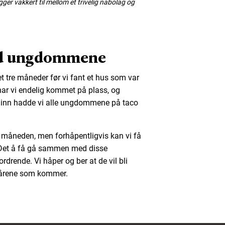
igger vakkert til mellom et trivelig nabolag og
d ungdommene
det tre måneder før vi fant et hus som var
har vi endelig kommet på plass, og
tet inn hadde vi alle ungdommene på taco
i måneden, men forhåpentligvis kan vi få
t. Det å få gå sammen med disse
drende. Vi håper og ber at de vil bli
m årene som kommer.