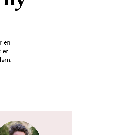
r en
 er
dem.