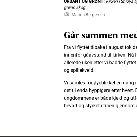
URBANT OG GRØNT:
Kirken i Shioya l
grønn skog.
Marius Bergersen
Går sammen me
Fra vi flyttet tilbake i august tok 
innenfor gåavstand til kirken. Nå 
allerede uken etter vi hadde flyt
og spillekveld.
Vi samles for øyeblikket en gang 
det til enda hyppigere etter hver
ungdommene er både kjekt og utfor
bevart og styrket i troen gjenno