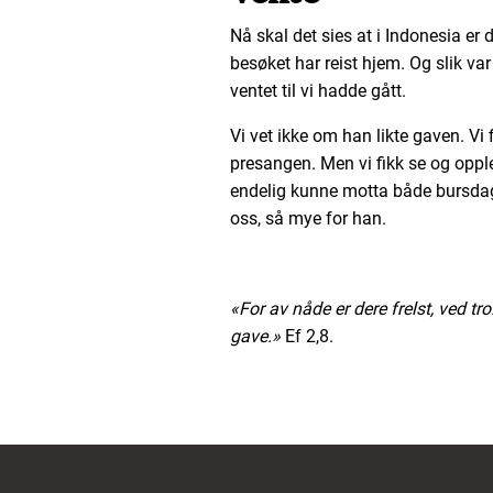
Nå skal det sies at i Indonesia er 
besøket har reist hjem. Og slik 
ventet til vi hadde gått.
Vi vet ikke om han likte gaven. Vi
presangen. Men vi fikk se og oppl
endelig kunne motta både bursdag
oss, så mye for han.
«
For av nåde er dere frelst, ved tr
gave.
»
Ef 2,8.