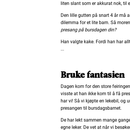
liten slant som er akkurat nok, ti
Den lille gutten på snart 4 år må a
dilemma for et lite barn. Så more
presang på bursdagen din?
Han valgte kake. Fordi han har allt
...
Bruke fantasien
Dagen kom for den store feiringen, 
visste at han ikke kom til å få pre
har vi! Så vi kjøpte en lekebil, og
presangen til bursdagsbarnet.
De har lekt sammen mange ganger f
egne leker. De vet at når vi besøk