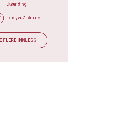
Utsending
mdyve@nlm.no
E FLERE INNLEGG