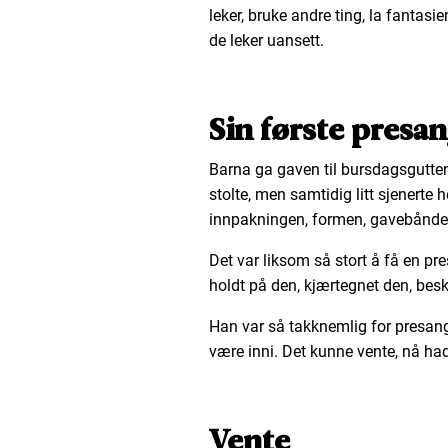
leker, bruke andre ting, la fantasi
de leker uansett.
Sin første presa
Barna ga gaven til bursdagsgutten
stolte, men samtidig litt sjenerte 
innpakningen, formen, gavebåndet, 
Det var liksom så stort å få en pr
holdt på den, kjærtegnet den, besky
Han var så takknemlig for presan
være inni. Det kunne vente, nå ha
Vente