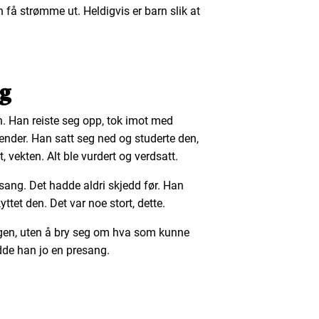
en få strømme ut. Heldigvis er barn slik at
ng
. Han reiste seg opp, tok imot med
hender. Han satt seg ned og studerte den,
vekten. Alt ble vurdert og verdsatt.
esang. Det hadde aldri skjedd før. Han
ttet den. Det var noe stort, dette.
gen, uten å bry seg om hva som kunne
dde han jo en presang.