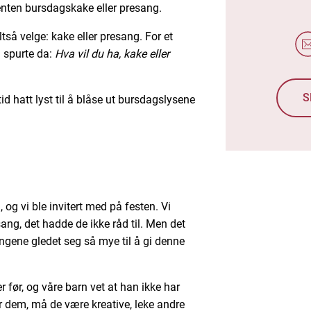
l enten bursdagskake eller presang.
ltså velge: kake eller presang. For et
n spurte da:
Hva vil du ha, kake eller
S
id hatt lyst til å blåse ut bursdagslysene
og vi ble invitert med på festen. Vi
sang, det hadde de ikke råd til. Men det
 ungene gledet seg så mye til å gi denne
ør, og våre barn vet at han ikke har
er dem, må de være kreative, leke andre