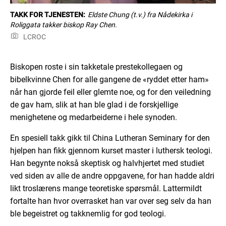
TAKK FOR TJENESTEN:
Eldste Chung (t.v.) fra Nådekirka i
Roliggata takker biskop Ray Chen.
LCROC
Biskopen roste i sin takketale prestekollegaen og
bibelkvinne Chen for alle gangene de «ryddet etter ham»
når han gjorde feil eller glemte noe, og for den veiledning
de gav ham, slik at han ble glad i de forskjellige
menighetene og medarbeiderne i hele synoden.
En spesiell takk gikk til China Lutheran Seminary for den
hjelpen han fikk gjennom kurset master i luthersk teologi.
Han begynte nokså skeptisk og halvhjertet med studiet
ved siden av alle de andre oppgavene, for han hadde aldri
likt troslærens mange teoretiske spørsmål. Lattermildt
fortalte han hvor overrasket han var over seg selv da han
ble begeistret og takknemlig for god teologi.