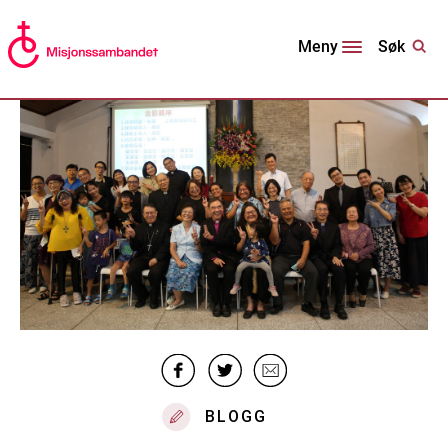
Søk
Meny
BLOGG