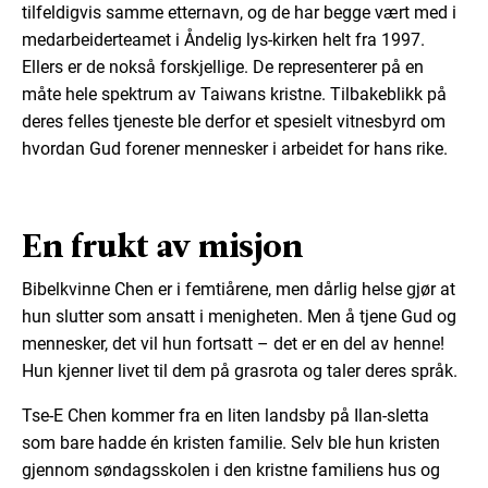
tilfeldigvis samme etternavn, og de har begge vært med i
medarbeiderteamet i Åndelig lys-kirken helt fra 1997.
Ellers er de nokså forskjellige. De representerer på en
måte hele spektrum av Taiwans kristne. Tilbakeblikk på
deres felles tjeneste ble derfor et spesielt vitnesbyrd om
hvordan Gud forener mennesker i arbeidet for hans rike.
En frukt av misjon
Bibelkvinne Chen er i femtiårene, men dårlig helse gjør at
hun slutter som ansatt i menigheten. Men å tjene Gud og
mennesker, det vil hun fortsatt – det er en del av henne!
Hun kjenner livet til dem på grasrota og taler deres språk.
Tse-E Chen kommer fra en liten landsby på Ilan-sletta
som bare hadde én kristen familie. Selv ble hun kristen
gjennom søndagsskolen i den kristne familiens hus og