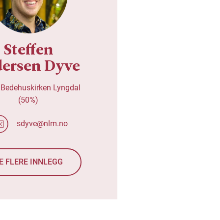
Steffen
dersen Dyve
 Bedehuskirken Lyngdal
(50%)
sdyve@nlm.no
E FLERE INNLEGG