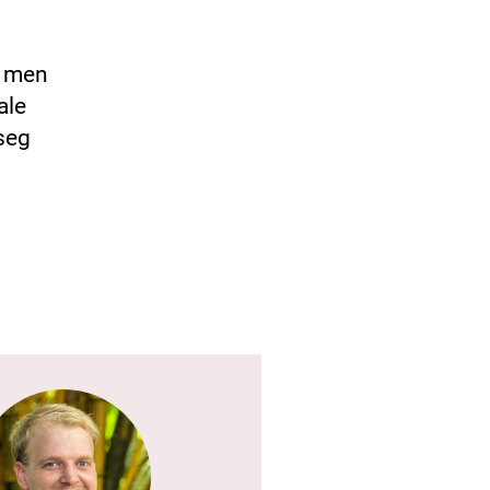
, men
ale
seg