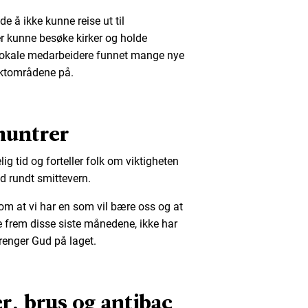
e å ikke kunne reise ut til
r kunne besøke kirker og holde
 lokale medarbeidere funnet mange nye
ktområdene på.
muntrer
g tid og forteller folk om viktigheten
d rundt smittevern.
om at vi har en som vil bære oss og at
 frem disse siste månedene, ikke har
 trenger Gud på laget.
er, brus og antibac