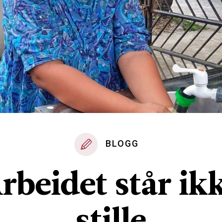
BLOGG
rbeidet står ik
stille