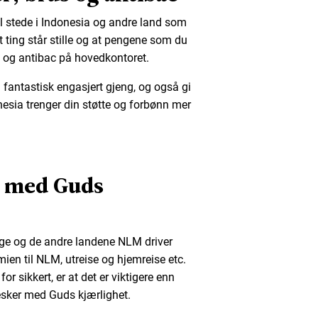
il stede i Indonesia og andre land som
t ting står stille og at pengene som du
brus og antibac på hovedkontoret.
en fantastisk engasjert gjeng, og også gi
onesia trenger din støtte og forbønn mer
 med Guds
orge og de andre landene NLM driver
ien til NLM, utreise og hjemreise etc.
or sikkert, er at det er viktigere enn
esker med Guds kjærlighet.