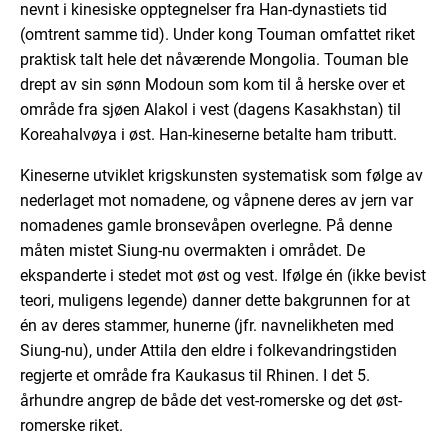
nevnt i kinesiske opptegnelser fra Han-dynastiets tid
(omtrent samme tid). Under kong Touman omfattet riket
praktisk talt hele det nåværende Mongolia. Touman ble
drept av sin sønn Modoun som kom til å herske over et
område fra sjøen Alakol i vest (dagens Kasakhstan) til
Koreahalvøya i øst. Han-kineserne betalte ham tributt.
Kineserne utviklet krigskunsten systematisk som følge av
nederlaget mot nomadene, og våpnene deres av jern var
nomadenes gamle bronsevåpen overlegne. På denne
måten mistet Siung-nu overmakten i området. De
ekspanderte i stedet mot øst og vest. Ifølge én (ikke bevist
teori, muligens legende) danner dette bakgrunnen for at
én av deres stammer, hunerne (jfr. navnelikheten med
Siung-nu), under Attila den eldre i folkevandringstiden
regjerte et område fra Kaukasus til Rhinen. I det 5.
århundre angrep de både det vest-romerske og det øst-
romerske riket.