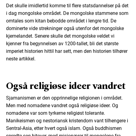
Det skulle imidlertid komme til flere statsdannelser på det
i dag mongolske området. De mongolske stammene som
omtales som kitan bebodde området i lengre tid. De
dominerte vide strekninger også utenfor det mongolske
kjernelandet. Senere skulle det mongolske veldet vi
kjenner fra begynnelsen av 1200-tallet, bli det største
imperiet historien hittil har sett, men den historien tilhører
neste artikkel.
Også religiøse ideer vandret
Sjamanismen er den opprinnelige religionen i området.
Men med nomadene vandret også religiøse ideer. Og
nomadene var som tyrkerne religiøst tolerante.
Manikeismen og nestoriansk kristendom vant tilhengere i
Sentral-Asia, etter hvert også islam. Også buddhismen
spredte seg hitover, med misjonærer til mongolene fra