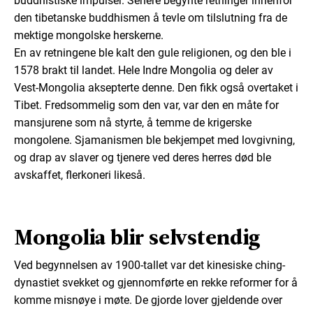
buddhistiske impulser. Senere begynte retninger innenfor
den tibetanske buddhismen å tevle om tilslutning fra de
mektige mongolske herskerne.
En av retningene ble kalt den gule religionen, og den ble i
1578 brakt til landet. Hele Indre Mongolia og deler av
Vest-Mongolia aksepterte denne. Den fikk også overtaket i
Tibet. Fredsommelig som den var, var den en måte for
mansjurene som nå styrte, å temme de krigerske
mongolene. Sjamanismen ble bekjempet med lovgivning,
og drap av slaver og tjenere ved deres herres død ble
avskaffet, flerkoneri likeså.
Mongolia blir selvstendig
Ved begynnelsen av 1900-tallet var det kinesiske ching-
dynastiet svekket og gjennomførte en rekke reformer for å
komme misnøye i møte. De gjorde lover gjeldende over