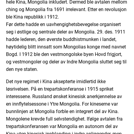
hele Kina, Mongolia inkludert. Dermed ble avtalen mellom
ching og Mongolia fra 1691 irrelevant. Etter en revolusjon
ble Kina republikk i 1912.
Før dette hadde en uavhengighetsbevegelse organisert
seg i østlige og sentrale deler av Mongolia. 29. des. 1911
hadde lederen, den øverste buddhistmunken i landet,
høytidelig blitt innsatt som Mongolias konge med navnet
Bogd. I 1912 ble den vestmongolske byen Hovd frigjort,
og vestmongoler og deler av Indre Mongolia sluttet seg til
den nye staten.
Det nye regimet i Kina aksepterte imidlertid ikke
løsrivelsen. På en trepartskonferanse i 1915 spriket
interessene. Russland ønsket kinesisk anerkjennelse av
en innflytelsessone i Ytre Mongolia. For kineserne var
bunnlinjen at Mongolia forble en integrert del av Kina.
Mongolene krevde full selvstendighet. Ifølge avtalen fra
trepartskonferansen var Mongolia en autonom del av
Kina uten kinesisk innblanding i indre anliggender, men