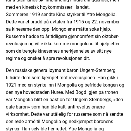
med en kinesisk høykommissær i landet.
Sommeren 1919 sendte Kina styrker til Ytre Mongolia.
Dette var et brudd på avtalen fra 1915 og 22. november
sa kineserne den opp. Mongolene måtte søke hjelp.
Russerne hadde to år tidligere gjennomført sin oktober-
revolusjon og ville ikke komme mongolene til hjelp etter
som de trengte kinesernes anerkjennelse av sitt nye
regime og ønsket å spre revolusjonen dit.
Den russiske generalløytnant baron Ungern-Sternberg
tilhørte dem som kjempet mot revolusjonen. Han gikk i
1921 med en styrke inn i Mongolia og befridde kongen og
den nye hovedstaden Huree. Med Bogd igjen på tronen
var Mongolia blitt en bastion for Ungern-Sternbergs, «den
gale baron» som han ble kalt, antirevolusjonære
virksomhet. Dette var utålelig for russerne som nå sendte
den røde armé til Mongolia og nedkjempet baronens
styrker. Han selv ble henrettet. Ytre Mongolia og