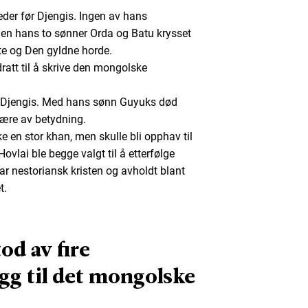
eder før Djengis. Ingen av hans
en hans to sønner Orda og Batu krysset
ite og Den gyldne horde.
dratt til å skrive den mongolske
lge Djengis. Med hans sønn Guyuks død
være av betydning.
e en stor khan, men skulle bli opphav til
vlai ble begge valgt til å etterfølge
r nestoriansk kristen og avholdt blant
t.
od av fire
egg til det mongolske