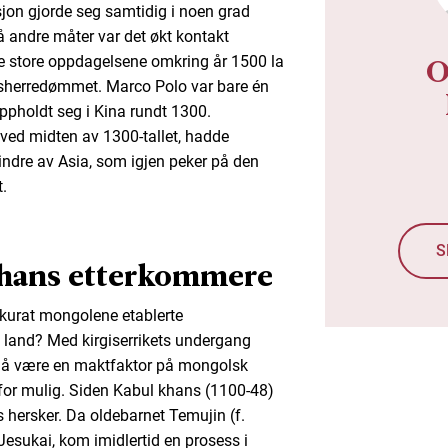
sjon gjorde seg samtidig i noen grad
 andre måter var det økt kontakt
O
de store oppdagelsene omkring år 1500 la
ensherredømmet. Marco Polo var bare én
ppholdt seg i Kina rundt 1300.
ed midten av 1300-tallet, hadde
indre av Asia, som igjen peker på den
.
S
 hans etterkommere
kurat mongolene etablerte
å land? Med kirgiserrikets undergang
e å være en maktfaktor på mongolsk
rfor mulig. Siden Kabul khans (1100-48)
hersker. Da oldebarnet Temujin (f.
Jesukai, kom imidlertid en prosess i