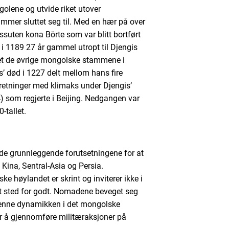
lene og utvide riket utover
mmer sluttet seg til. Med en hær på over
uten kona Börte som var blitt bortført
i 1189 27 år gammel utropt til Djengis
let de øvrige mongolske stammene i
s’ død i 1227 delt mellom hans fire
e retninger med klimaks under Djengis’
) som regjerte i Beijing. Nedgangen var
-tallet.
 de grunnleggende forutsetningene for at
 Kina, Sentral-Asia og Persia.
 høylandet er skrint og inviterer ikke i
et sted for godt. Nomadene beveget seg
 denne dynamikken i det mongolske
 å gjennomføre militæraksjoner på