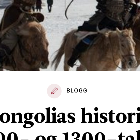
BLOGG
ongolias histori
00- og 1300-tal