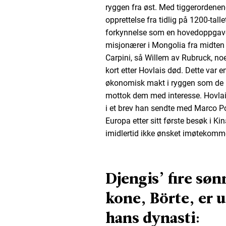
ryggen fra øst. Med tiggerordene
opprettelse fra tidlig på 1200-tal
forkynnelse som en hovedoppgave.
misjonærer i Mongolia fra midten 
Carpini, så Willem av Rubruck, n
kort etter Hovlais død. Dette var e
økonomisk makt i ryggen som de k
mottok dem med interesse. Hovla
i et brev han sendte med Marco Pol
Europa etter sitt første besøk i Kin
imidlertid ikke ønsket imøtekomm
Djengis’ fire sø
kone, Börte, er 
hans dynasti: