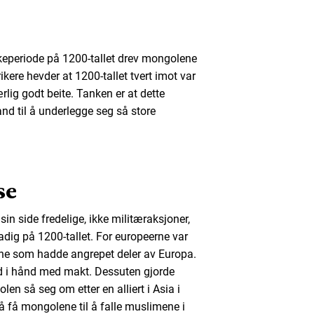
rkeperiode på 1200-tallet drev mongolene
ikere hevder at 1200-tallet tvert imot var
lig godt beite. Tanken er at dette
nd til å underlegge seg så store
se
in side fredelige, ikke militæraksjoner,
tadig på 1200-tallet. For europeerne var
ene som hadde angrepet deler av Europa.
nd i hånd med makt. Dessuten gjorde
en så seg om etter en alliert i Asia i
 få mongolene til å falle muslimene i