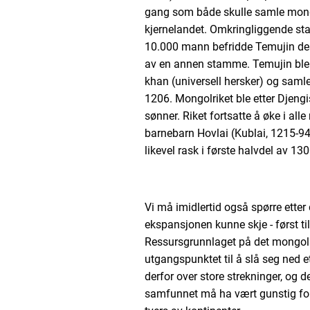
gang som både skulle samle mongo
kjernelandet. Omkringliggende sta
10.000 mann befridde Temujin dess
av en annen stamme. Temujin ble 
khan (universell hersker) og sam
1206. Mongolriket ble etter Djengi
sønner. Riket fortsatte å øke i all
barnebarn Hovlai (Kublai, 1215-94
likevel rask i første halvdel av 1300
Vi må imidlertid også spørre etter
ekspansjonen kunne skje - først til
Ressursgrunnlaget på det mongolske
utgangspunktet til å slå seg ned 
derfor over store strekninger, og
samfunnet må ha vært gunstig for