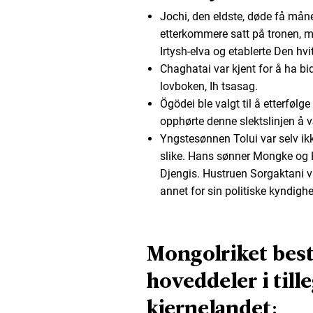
Jochi, den eldste, døde få mån
etterkommere satt på tronen, m
Irtysh-elva og etablerte Den hv
Chaghatai var kjent for å ha bi
lovboken, Ih tsasag.
Ögödei ble valgt til å etterfø
opphørte denne slektslinjen å 
Yngstesønnen Tolui var selv ikk
slike. Hans sønner Mongke og Ho
Djengis. Hustruen Sorgaktani va
annet for sin politiske kyndighe
Mongolriket best
hoveddeler i till
kjernelandet: