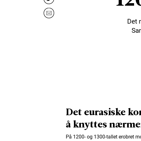
Det 
Sam
Det eurasiske ko
å knyttes nærm
På 1200- og 1300-tallet erobret m