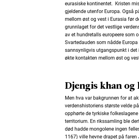
eurasiske kontinentet. Kristen mi
gjeldende utenfor Europa. Også på
mellom øst og vest i Eurasia før 
grunnlaget for det vestlige verd
av et hundretalls europeere som o
Svartedauden som nådde Europa v
sannsynligvis utgangspunkt i det 
økte kontakten mellom øst og vest
Djengis khan og
Men hva var bakgrunnen for at ak
verdenshistoriens største velde p
opphørte de tyrkiske folkeslagen
territorium. En rikssamling ble de
død hadde mongolene ingen felles 
1167) ville hevne drapet på faren 