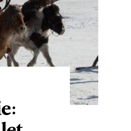
e:
let