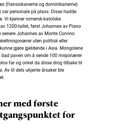
nes (fransiskanerne og dominikanerne)
let var personale på plass. Disse hadde
 Vi kjenner romersk-katolske
av 1200-tallet, først Johannes av Piano
oe senere Johannes av Monte Corvino
nkeltmisjonærer uten politisk eller
unne gjøre gjeldende i Asia. Mongolene
i bad paven om å sende 100 misjonærer
os far og onkel da disse drog tilbake til
a. Av til dels ukjente årsaker ble
et.
nner med første
utgangspunktet for