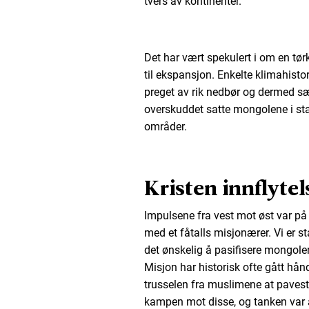
tvers av kontinenter.
Det har vært spekulert i om en tø
til ekspansjon. Enkelte klimahistor
preget av rik nedbør og dermed sær
overskuddet satte mongolene i sta
områder.
Kristen innflytel
Impulsene fra vest mot øst var på s
med et fåtalls misjonærer. Vi er s
det ønskelig å pasifisere mongol
Misjon har historisk ofte gått hå
trusselen fra muslimene at pavestol
kampen mot disse, og tanken var å