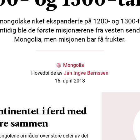
mongolske riket ekspanderte på 1200- og 1300-ta
tidig ble de første misjonærene fra vesten sendt
Mongolia, men misjonen bar få frukter.
Mongolia
Hovedbilde av
Jan Ingve Bernssen
16. april 2018
ntinentet i ferd med
ere sammen
ongolene områder over store deler av det