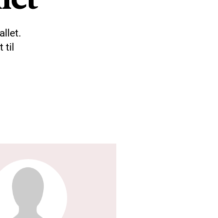
llet.
 til