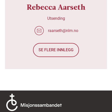
Rebecca Aarseth
Utsending
raarseth@nlm.no
SE FLERE INNLEGG