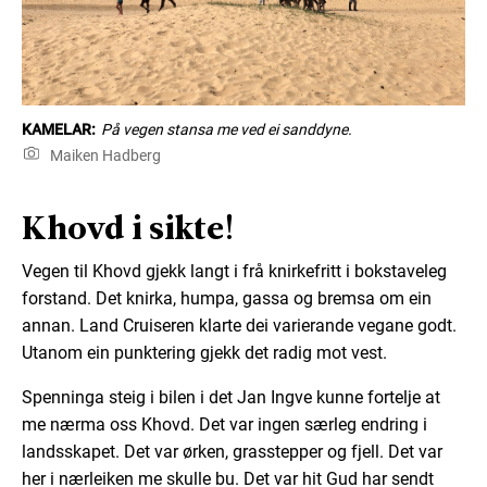
KAMELAR:
På vegen stansa me ved ei sanddyne.
Maiken Hadberg
Khovd i sikte!
Vegen til Khovd gjekk langt i frå knirkefritt i bokstaveleg
forstand. Det knirka, humpa, gassa og bremsa om ein
annan. Land Cruiseren klarte dei varierande vegane godt.
Utanom ein punktering gjekk det radig mot vest.
Spenninga steig i bilen i det Jan Ingve kunne fortelje at
me nærma oss Khovd. Det var ingen særleg endring i
landsskapet. Det var ørken, grasstepper og fjell. Det var
her i nærleiken me skulle bu. Det var hit Gud har sendt