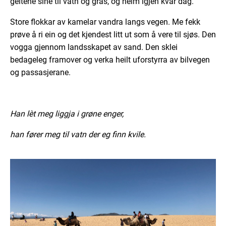
geitene sine til vatn og gras, og heim igjen kvar dag.
Store flokkar av kamelar vandra langs vegen. Me fekk
prøve å ri ein og det kjendest litt ut som å vere til sjøs. Den
vogga gjennom landsskapet av sand. Den sklei
bedageleg framover og verka heilt uforstyrra av bilvegen
og passasjerane.
Han lèt meg liggja i grøne enger,
han fører meg til vatn der eg finn kvile.