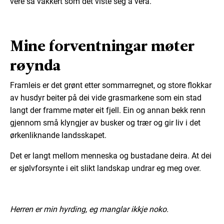
vere så vakkert som det viste seg å vera.
Mine forventningar møter
røynda
Framleis er det grønt etter sommarregnet, og store flokkar
av husdyr beiter på dei vide grasmarkene som ein stad
langt der framme møter eit fjell. Ein og annan bekk renn
gjennom små klyngjer av busker og trær og gir liv i det
ørkenliknande landsskapet.
Det er langt mellom menneska og bustadane deira. At dei
er sjølvforsynte i eit slikt landskap undrar eg meg over.
Herren er min hyrding, eg manglar ikkje noko.