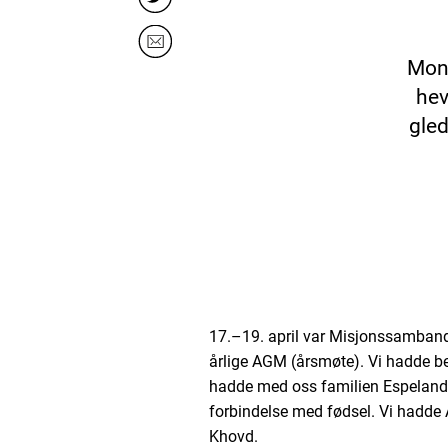
Mong
hev
gled
17.–19. april var Misjonssamband
årlige AGM (årsmøte). Vi hadde be
hadde med oss familien Espeland
forbindelse med fødsel. Vi hadde
Khovd.