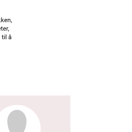
kken,
ter,
til å