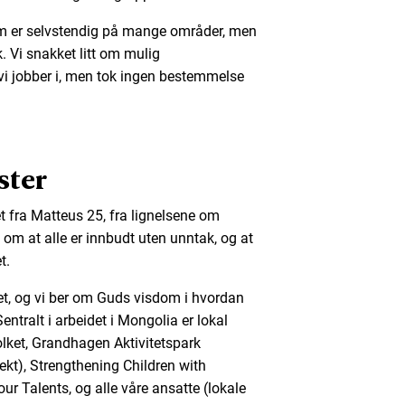
m er selvstendig på mange områder, men
. Vi snakket litt om mulig
 vi jobber i, men tok ingen bestemmelse
ster
t fra Matteus 25, fra lignelsene om
 om at alle er innbudt uten unntak, og at
t.
upet, og vi ber om Guds visdom i hvordan
entralt i arbeidet i Mongolia er lokal
olket, Grandhagen Aktivitetspark
kt), Strengthening Children with
our Talents, og alle våre ansatte (lokale