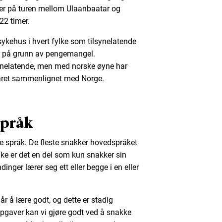
ser på turen mellom Ulaanbaatar og
22 timer.
 sykehus i hvert fylke som tilsynelatende
r på grunn av pengemangel.
ynelatende, men med norske øyne har
v året sammenlignet med Norge.
språk
ike språk. De fleste snakker hovedspråket
lke er det en del som kun snakker sin
nger lærer seg ett eller begge i en eller
år å lære godt, og dette er stadig
ppgaver kan vi gjøre godt ved å snakke