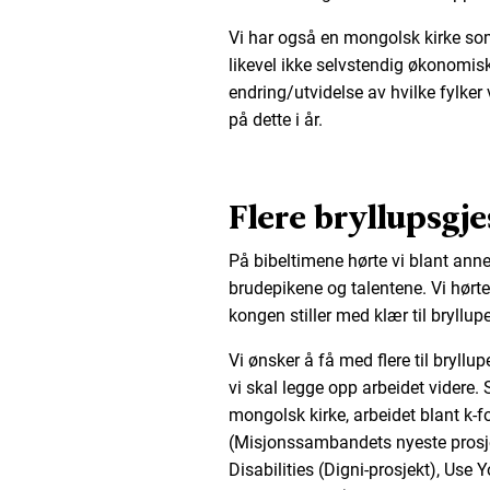
Vi har også en mongolsk kirke so
likevel ikke selvstendig økonomisk
endring/utvidelse av hvilke fylker
på dette i år.
Flere bryllupsgje
På bibeltimene hørte vi blant anne
brudepikene og talentene. Vi hørte
kongen stiller med klær til bryllupe
Vi ønsker å få med flere til bryll
vi skal legge opp arbeidet videre. S
mongolsk kirke, arbeidet blant k-f
(Misjonssambandets nyeste prosje
Disabilities (Digni-prosjekt), Use Y