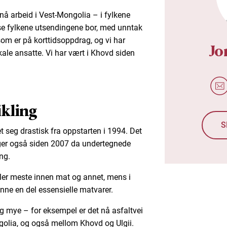
 arbeid i Vest-Mongolia – i fylkene
sse fylkene utsendingene bor, med unntak
om er på korttidsoppdrag, og vi har
Jo
ale ansatte. Vi har vært i Khovd siden
ikling
S
 seg drastisk fra oppstarten i 1994. Det
nger også siden 2007 da undertegnede
ng.
aller meste innen mat og annet, mens i
finne en del essensielle matvarer.
eg mye – for eksempel er det nå asfaltvei
olia, og også mellom Khovd og Ulgii.