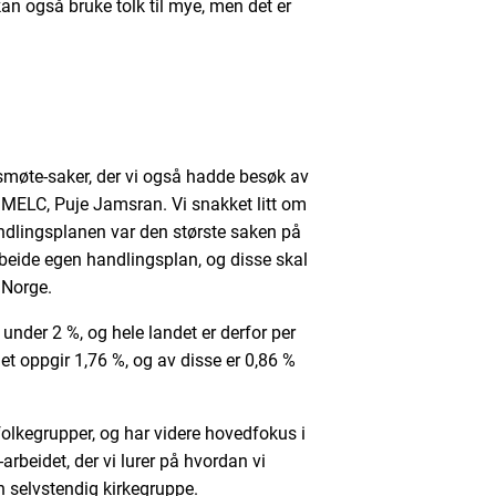
an også bruke tolk til mye, men det er
smøte-saker, der vi også hadde besøk av
 MELC, Puje Jamsran. Vi snakket litt om
ndlingsplanen var den største saken på
arbeide egen handlingsplan, og disse skal
 Norge.
under 2 %, og hele landet er derfor per
t oppgir 1,76 %, og av disse er 0,86 %
 folkegrupper, og har videre hovedfokus i
k-arbeidet, der vi lurer på hvordan vi
n selvstendig kirkegruppe.