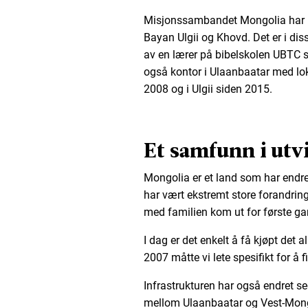
Misjonssambandet Mongolia har nå
Bayan Ulgii og Khovd. Det er i di
av en lærer på bibelskolen UBTC s
også kontor i Ulaanbaatar med lok
2008 og i Ulgii siden 2015.
Et samfunn i utv
Mongolia er et land som har endret
har vært ekstremt store forandri
med familien kom ut for første ga
I dag er det enkelt å få kjøpt det 
2007 måtte vi lete spesifikt for å 
Infrastrukturen har også endret s
mellom Ulaanbaatar og Vest-Mong