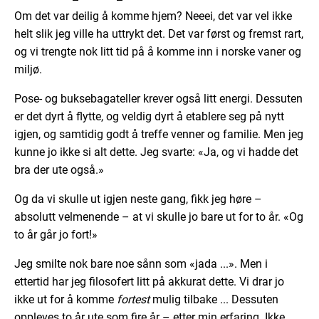
Om det var deilig å komme hjem? Neeei, det var vel ikke
helt slik jeg ville ha uttrykt det. Det var først og fremst rart,
og vi trengte nok litt tid på å komme inn i norske vaner og
miljø.
Pose- og buksebagateller krever også litt energi. Dessuten
er det dyrt å flytte, og veldig dyrt å etablere seg på nytt
igjen, og samtidig godt å treffe venner og familie. Men jeg
kunne jo ikke si alt dette. Jeg svarte: «Ja, og vi hadde det
bra der ute også.»
Og da vi skulle ut igjen neste gang, fikk jeg høre –
absolutt velmenende – at vi skulle jo bare ut for to år. «Og
to år går jo fort!»
Jeg smilte nok bare noe sånn som «jada ...». Men i
ettertid har jeg filosofert litt på akkurat dette. Vi drar jo
ikke ut for å komme
fortest
mulig tilbake ... Dessuten
oppleves to år ute som fire år – etter min erfaring. Ikke