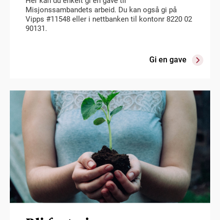
Her kan du enkelt gi en gave til
Misjonssambandets arbeid. Du kan også gi på
Vipps #11548 eller i nettbanken til kontonr 8220 02
90131.
Gi en gave