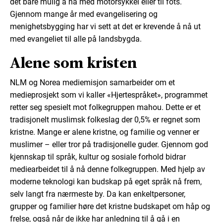
det bare mulig å nå med motorsykkel eller til fots.
Gjennom mange år med evangelisering og
menighetsbygging har vi sett at det er krevende å nå ut
med evangeliet til alle på landsbygda.
Alene som kristen
NLM og Norea mediemisjon samarbeider om et
medieprosjekt som vi kaller «Hjertespråket», programmet
retter seg spesielt mot folkegruppen mahou. Dette er et
tradisjonelt muslimsk folkeslag der 0,5% er regnet som
kristne. Mange er alene kristne, og familie og venner er
muslimer – eller tror på tradisjonelle guder. Gjennom god
kjennskap til språk, kultur og sosiale forhold bidrar
mediearbeidet til å nå denne folkegruppen. Med hjelp av
moderne teknologi kan budskap på eget språk nå frem,
selv langt fra nærmeste by. Da kan enkeltpersoner,
grupper og familier høre det kristne budskapet om håp og
frelse, også når de ikke har anledning til å gå i en