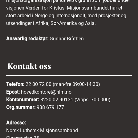
misjonsorganisasjon på luthersk grunn som jobber under
visjonen Verden for Kristus. Misjonssambandet har et
stort arbeid i Norge og internasjonalt, med prosjekter og
utsendinger i Afrika, Sør-Amerika og Asia.
Ansvarlig redaktør:
Gunnar Bråthen
Kontakt oss
Telefon:
22 00 72 00 (man-fre 09:00-14:30)
Epost:
hovedkontoret@nlm.no
Kontonummer:
8220 02 90131 (Vipps: 700 000)
Org.nummer:
938 679 177
Adresse:
Norsk Luthersk Misjonssamband