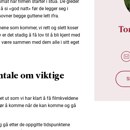
mat når filmen starter i stua. De gleder
r å si «god natt» før de legger seg i
vner begge guttene lett ifra.
To
mene som kommer, vi rett og slett koser
 det stadig å få lov til å bli kjent med
å være sammen med dem alle i sitt eget
tale om viktige
S
det ut som vi har klart å få filmkveldene
 tør å komme når de kan komme og gå
 gå etter de oppgitte tidspunktene