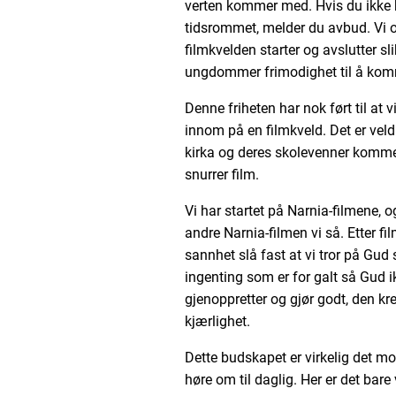
verten kommer med. Hvis du ikke k
tidsrommet, melder du avbud. Vi op
filmkvelden starter og avslutter s
ungdommer frimodighet til å komme
Denne friheten har nok ført til at
innom på en filmkveld. Det er vel
kirka og deres skolevenner kommer 
snurrer film.
Vi har startet på Narnia-filmene, 
andre Narnia-filmen vi så. Etter 
sannhet slå fast at vi tror på Gud s
ingenting som er for galt så Gud ik
gjenoppretter og gjør godt, den kre
kjærlighet.
Dette budskapet er virkelig det 
høre om til daglig. Her er det bare 