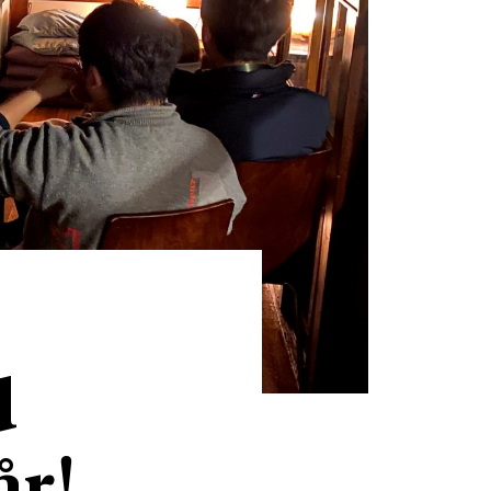
d
år!