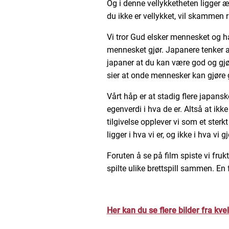
Og i denne vellykketheten ligger æ
du ikke er vellykket, vil skammen
Vi tror Gud elsker mennesket og ha
mennesket gjør. Japanere tenker at 
japaner at du kan være god og gjøre 
sier at onde mennesker kan gjøre go
Vårt håp er at stadig flere japan
egenverdi i hva de er. Altså at ikk
tilgivelse opplever vi som et sterk
ligger i hva vi er, og ikke i hva vi gj
Foruten å se på film spiste vi fruk
spilte ulike brettspill sammen. En f
Her kan du se flere bilder fra kve