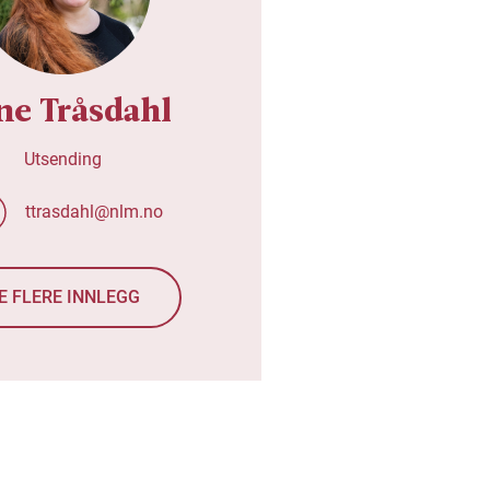
ne Tråsdahl
Utsending
ttrasdahl@nlm.no
E FLERE INNLEGG