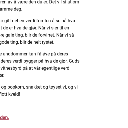
ren av å være den du er. Det vil si at om
 ramme deg.
r gitt det en verdi foruten å se på hva
de er hva de gjør. Når vi sier til en
gale ting, blir de forvirret. Når vi så
de ting, blir de helt rystet.
ske ungdommer kan få øye på deres
e deres verdi bygger på hva de gjør. Guds
t vitnesbyrd på at vår egentlige verdi
ør.
t og popkorn, snakket og tøyset vi, og vi
lott kveld!
lden.