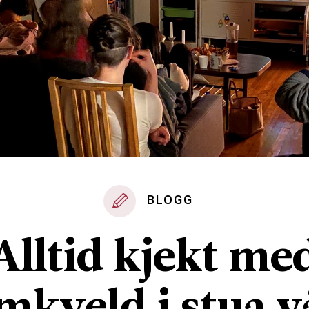
BLOGG
Alltid kjekt me
lmkveld i stua v