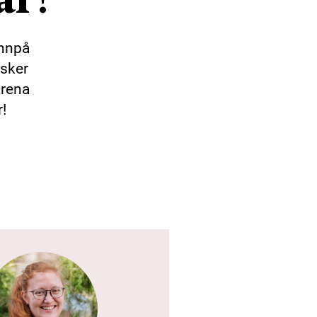
innpå
esker
arena
!