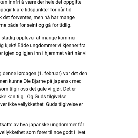
an innfri å være der hele det oppgitte
pgir klare tidspunkter for når tid
lik det forventes, men nå har mange
 både for seint og gå for tidlig.
 vi stadig opplever at mange kommer
dig kjekt! Både ungdommer vi kjenner fra
igjen og igjen inn i hjemmet vårt når vi
og denne lørdagen (1. februar) var det den
filmen kunne Ole Bjarne på japansk med
om tilgir oss det gale vi gjør. Det er
ke kan tilgi. Og Guds tilgivelse
ver ikke vellykkethet. Guds tilgivelse er
motsatte av hva japanske ungdommer får
vellykkethet som fører til noe godt i livet.