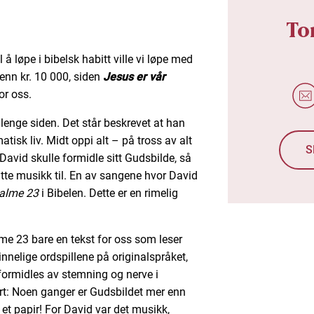
To
il å løpe i bibelsk habitt ville vi løpe med
enn kr. 10 000, siden
Jesus er vår
or oss.
lenge siden. Det står beskrevet at han
tisk liv. Midt oppi alt – på tross av alt
S
David skulle formidle sitt Gudsbilde, så
tte musikk til. En av sangene hvor David
alme 23
i Bibelen. Dette er en rimelig
me 23 bare en tekst for oss som leser
innelige ordspillene på originalspråket,
formidles av stemning og nerve i
rt: Noen ganger er Gudsbildet mer enn
 et papir! For David var det musikk,