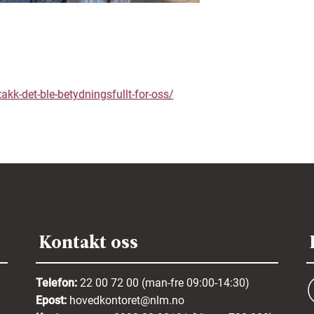
akk-det-ble-betydningsfullt-for-oss/
Kontakt oss
Telefon:
22 00 72 00 (man-fre 09:00-14:30)
Epost:
hovedkontoret@nlm.no