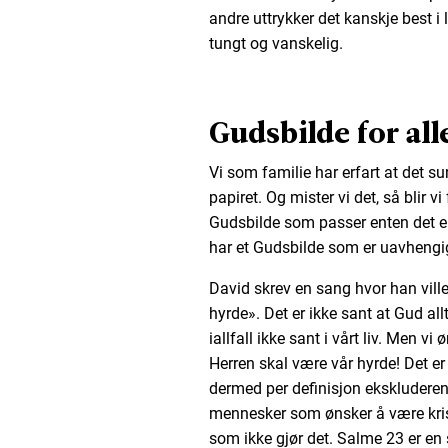
andre uttrykker det kanskje best i 
tungt og vanskelig.
Gudsbilde for all
Vi som familie har erfart at det s
papiret. Og mister vi det, så blir vi 
Gudsbilde som passer enten det er 
har et Gudsbilde som er uavhengig
David skrev en sang hvor han ville
hyrde». Det er ikke sant at Gud allt
iallfall ikke sant i vårt liv. Men v
Herren skal være vår hyrde! Det e
dermed per definisjon ekskluderende
mennesker som ønsker å være krist
som ikke gjør det. Salme 23 er en 