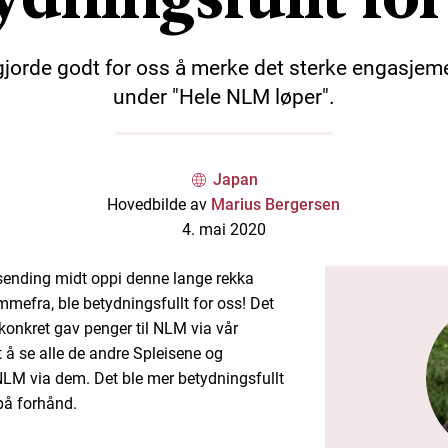
gjorde godt for oss å merke det sterke engasjem
under "Hele NLM løper".
Japan
Hovedbilde av
Marius Bergersen
4. mai 2020
esending midt oppi denne lange rekka
mefra, ble betydningsfullt for oss! Det
 konkret gav penger til NLM via vår
t å se alle de andre Spleisene og
NLM via dem. Det ble mer betydningsfullt
 på forhånd.