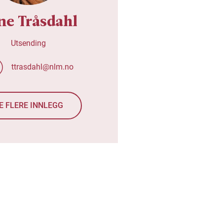
ne Tråsdahl
Utsending
ttrasdahl@nlm.no
E FLERE INNLEGG