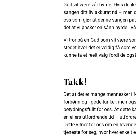
Gud vil være vår hyrde. Hvis du ikk
sangen ditt liv akkurat nå – men d
oss som gjør at denne sangen pass
det at vi ønsker en sånn hyrde i vår
Vi tror på en Gud som vil være som
stedet hvor det er veldig få som v
kunne ta et reelt valg fordi de ogs
Takk!
Det at det er mange mennesker i Nor
forbønn og i gode tanker, men o
betydningsfullt for oss. At dette k
en ellers utfordrende tid – utfor
Dette vitner for oss om en levende 
tjeneste for seg, hvor hver enkelt e