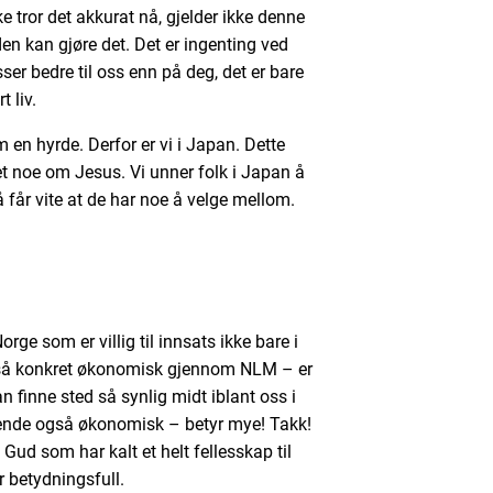
e tror det akkurat nå, gjelder ikke denne
en kan gjøre det. Det er ingenting ved
er bedre til oss enn på deg, det er bare
t liv.
 en hyrde. Derfor er vi i Japan. Dette
et noe om Jesus. Vi unner folk i Japan å
å får vite at de har noe å velge mellom.
ge som er villig til innsats ikke bare i
gså konkret økonomisk gjennom NLM – er
an finne sted så synlig midt iblant oss i
drende også økonomisk – betyr mye! Takk!
Gud som har kalt et helt fellesskap til
r betydningsfull.