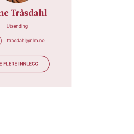
ne Tråsdahl
Utsending
ttrasdahl@nlm.no
E FLERE INNLEGG