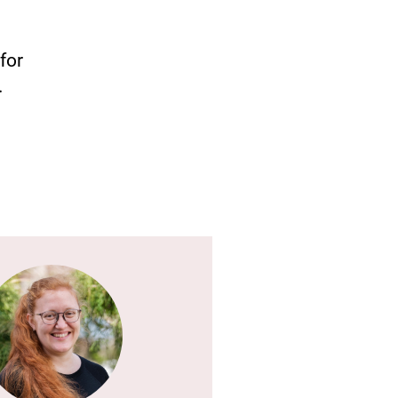
rfor
.