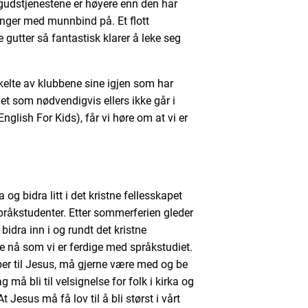
udstjenestene er høyere enn den har
ynger med munnbind på. Et flott
 gutter så fantastisk klarer å leke seg
kelte av klubbene sine igjen som har
et som nødvendigvis ellers ikke går i
glish For Kids), får vi høre om at vi er
 og bidra litt i det kristne fellesskapet
pråkstudenter. Etter sommerferien gleder
å bidra inn i og rundt det kristne
e nå som vi er ferdige med språkstudiet.
er til Jesus, må gjerne være med og be
å bli til velsignelse for folk i kirka og
t Jesus må få lov til å bli størst i vårt