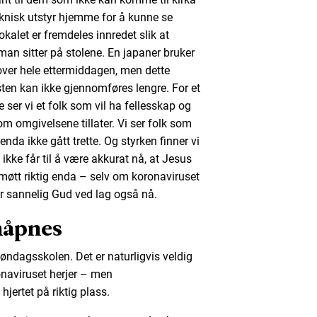
knisk utstyr hjemme for å kunne se
kalet er fremdeles innredet slik at
man sitter på stolene. En japaner bruker
over hele ettermiddagen, men dette
ten kan ikke gjennomføres lengre. For et
e ser vi et folk som vil ha fellesskap og
 omgivelsene tillater. Vi ser folk som
enda ikke gått trette. Og styrken finner vi
i ikke får til å være akkurat nå, at Jesus
 møtt riktig enda – selv om koronaviruset
tår sannelig Gud ved lag også nå.
nåpnes
øndagsskolen. Det er naturligvis veldig
naviruset herjer – men
ertet på riktig plass.