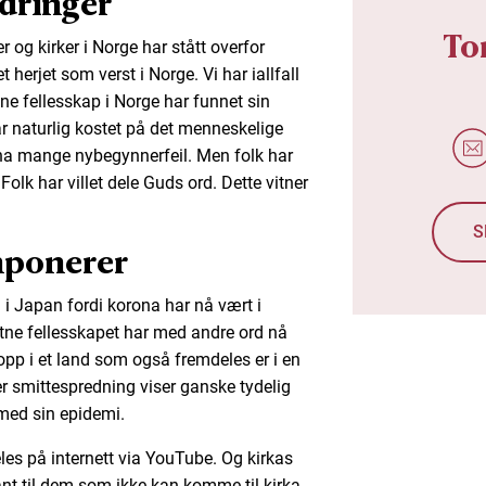
rdringer
To
 og kirker i Norge har stått overfor
herjet som verst i Norge. Vi har iallfall
ne fellesskap i Norge har funnet sin
ar naturlig kostet på det menneskelige
d ha mange nybegynnerfeil. Men folk har
 Folk har villet dele Guds ord. Dette vitner
S
mponerer
a i Japan fordi korona har nå vært i
istne fellesskapet har med andre ord nå
opp i et land som også fremdeles er i en
er smittespredning viser ganske tydelig
med sin epidemi.
s på internett via YouTube. Og kirkas
lånt til dem som ikke kan komme til kirka