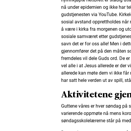
nå under epidemien og ikke har te
gudstjenesten via YouTube. Kirkelo
sosial avstand opprettholdes når 
å være i kirka fra morgenen og ut
sosiale samværet etter gudstjenes
savn det er for oss alle! Men i dett
gjennomfører det på den måten som
fremdeles vil dele Guds ord. De er 
vel alle i at Jesus allerede er der v
allerede kan møte dem vi ikke får
har satt hele verden ut av spill, s
Aktivitetene gje
Guttene våres er hver søndag på s
varierende oppmøte nå mens koro
søndagsskolelærerne står på med hj