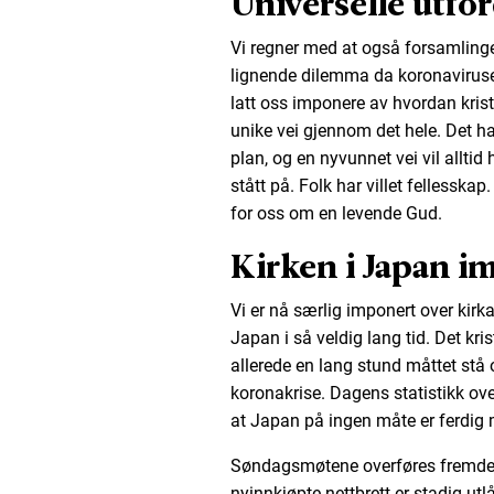
Universelle utfo
Vi regner med at også forsamlinger
lignende dilemma da koronaviruset 
latt oss imponere av hvordan krist
unike vei gjennom det hele. Det h
plan, og en nyvunnet vei vil allti
stått på. Folk har villet fellesskap.
for oss om en levende Gud.
Kirken i Japan i
Vi er nå særlig imponert over kirk
Japan i så veldig lang tid. Det kr
allerede en lang stund måttet stå 
koronakrise. Dagens statistikk ov
at Japan på ingen måte er ferdig 
Søndagsmøtene overføres fremdele
nyinnkjøpte nettbrett er stadig ut