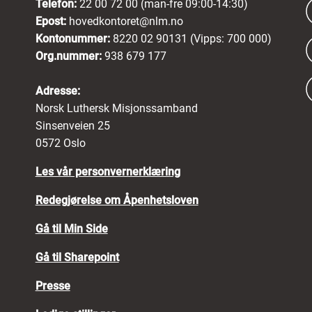
Telefon:
22 00 72 00 (man-fre 09:00-14:30)
Epost:
hovedkontoret@nlm.no
Kontonummer:
8220 02 90131 (Vipps: 700 000)
Org.nummer:
938 679 177
Adresse:
Norsk Luthersk Misjonssamband
Sinsenveien 25
0572 Oslo
Les vår personvernerklæring
Redegjørelse om Åpenhetsloven
Gå til Min Side
Gå til Sharepoint
Presse