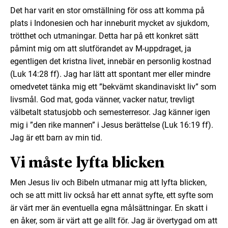
Det har varit en stor omställning för oss att komma på
plats i Indonesien och har inneburit mycket av sjukdom,
trötthet och utmaningar. Detta har på ett konkret sätt
påmint mig om att slutförandet av M-uppdraget, ja
egentligen det kristna livet, innebär en personlig kostnad
(Luk 14:28 ff). Jag har lätt att spontant mer eller mindre
omedvetet tänka mig ett ”bekvämt skandinaviskt liv” som
livsmål. God mat, goda vänner, vacker natur, trevligt
välbetalt statusjobb och semesterresor. Jag känner igen
mig i ”den rike mannen” i Jesus berättelse (Luk 16:19 ff).
Jag är ett barn av min tid.
Vi måste lyfta blicken
Men Jesus liv och Bibeln utmanar mig att lyfta blicken,
och se att mitt liv också har ett annat syfte, ett syfte som
är värt mer än eventuella egna målsättningar. En skatt i
en åker, som är värt att ge allt för. Jag är övertygad om att