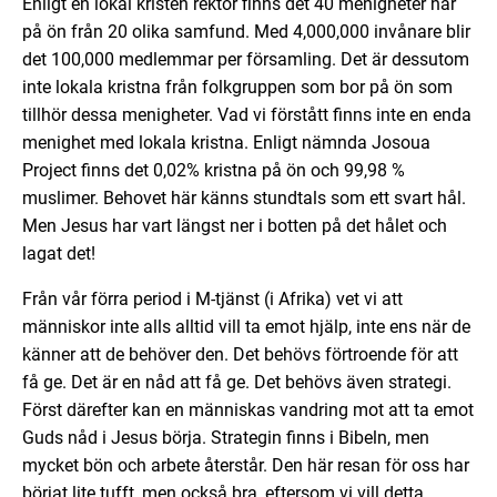
Enligt en lokal kristen rektor finns det 40 menigheter här
på ön från 20 olika samfund. Med 4,000,000 invånare blir
det 100,000 medlemmar per församling. Det är dessutom
inte lokala kristna från folkgruppen som bor på ön som
tillhör dessa menigheter. Vad vi förstått finns inte en enda
menighet med lokala kristna. Enligt nämnda Josoua
Project finns det 0,02% kristna på ön och 99,98 %
muslimer. Behovet här känns stundtals som ett svart hål.
Men Jesus har vart längst ner i botten på det hålet och
lagat det!
Från vår förra period i M-tjänst (i Afrika) vet vi att
människor inte alls alltid vill ta emot hjälp, inte ens när de
känner att de behöver den. Det behövs förtroende för att
få ge. Det är en nåd att få ge. Det behövs även strategi.
Först därefter kan en människas vandring mot att ta emot
Guds nåd i Jesus börja. Strategin finns i Bibeln, men
mycket bön och arbete återstår. Den här resan för oss har
börjat lite tufft, men också bra, eftersom vi vill detta.