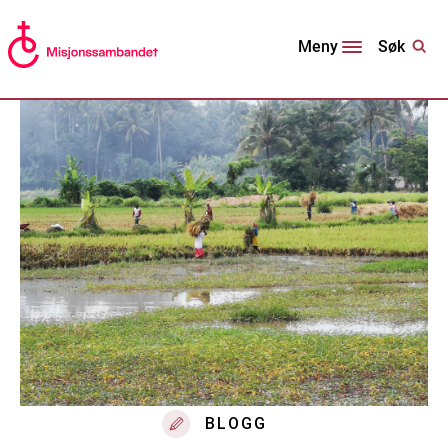
Søk
Meny
BLOGG