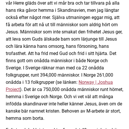
vår Herre gläds över att vi mår bra och tar tillvara på alla
hans rika gåvor hemma i Skandinavien, men jag längtar
också efter något mer. Själva utmaningen eggar mig, att
få arbeta för att nå ut till människor som aldrig hört om
Jesus. Människor som inte smakat den frihetet Jesus ger,
att leva som Guds älskade barn som lärjunge till Jesus
och lära känna hans omsorg, hans försoning, hans
trofasthet. Att ha frid med Gud och frid i sitt hjärta. Det
finns gott om onådda människor i både Norge och
Sverige. I Sverige räknar man med ca 22 onådda
folkgrupper, runt 394,000 människor. I Norge 261,000
onådda i 13 folkgrupper (se länken:
Norway | Joshua
Project
). Det är ca 750,000 onådda människor runt hörnet,
hemma i Sverige och Norge. Och vi vet väl att många
infödda skandinaver inte heller känner Jesus, även om de
kanske bär namnet kristen. Behoven av M-arbete är stort,
hemma som borta.