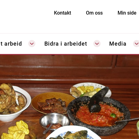
Kontakt
Om oss
Min side
t arbeid
Bidra i arbeidet
Media