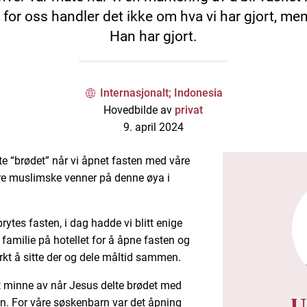
for oss handler det ikke om hva vi har gjort, me
Han har gjort.
Internasjonalt; Indonesia
Hovedbilde av
privat
9. april 2024
te “brødet” når vi åpnet fasten med våre
våre muslimske venner på denne øya i
ytes fasten, i dag hadde vi blitt enige
familie på hotellet for å åpne fasten og
rkt å sitte der og dele måltid sammen.
t minne av når Jesus delte brødet med
U
en. For våre søskenbarn var det åpning