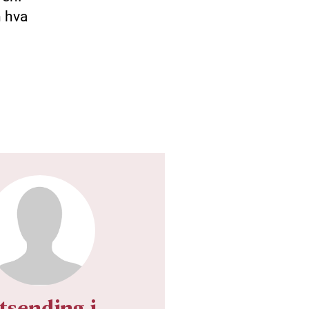
n hva
tsending i