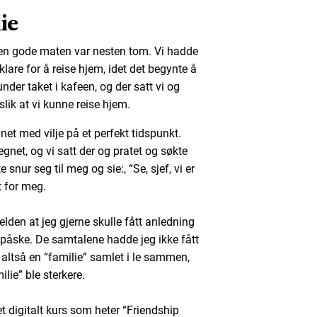
ie
den gode maten var nesten tom. Vi hadde
lare for å reise hjem, idet det begynte å
 under taket i kafeen, og der satt vi og
slik at vi kunne reise hjem.
et med vilje på et perfekt tidspunkt.
gnet, og vi satt der og pratet og søkte
snur seg til meg og sie:, “Se, sjef, vi er
kt for meg.
lden at jeg gjerne skulle fått anledning
 påske. De samtalene hadde jeg ikke fått
 vi altså en “familie” samlet i le sammen,
lie” ble sterkere.
t digitalt kurs som heter “Friendship