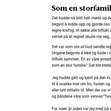
Som en storfamil
Det hadde nå blitt helt mørkt og 
begynt å rydde opp og gjorde oss k
regne kraftig. Vi søkte alle tilflukt
ventet på at regnet skulle roe seg, 
Det var som om at Gud sendte regn
Ungene begynte å leke og bade i re
tilflukt sammen. En av våre ansatte 
som en stor familie.” Det ble ster
Jeg hadde gått og kjent på den kve
til å snakke mer om tro, fasten og
eller tatt initiativ til. Men der var
og båndene våre som venner/”fami
For noen år siden var jeg med på e