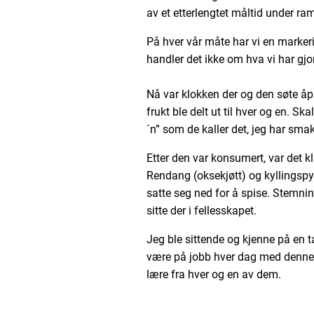
av et etterlengtet måltid under r
På hver vår måte har vi en markeri
handler det ikke om hva vi har gj
Nå var klokken der og den søte åp
frukt ble delt ut til hver og en. Sk
´n” som de kaller det, jeg har smakt
Etter den var konsumert, var det k
Rendang (oksekjøtt) og kyllingspyd
satte seg ned for å spise. Stemnin
sitte der i fellesskapet.
Jeg ble sittende og kjenne på en ta
være på jobb hver dag med denne g
lære fra hver og en av dem.