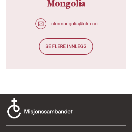
Mongolia
nlmmongolia@nlm.no
SE FLERE INNLEGG