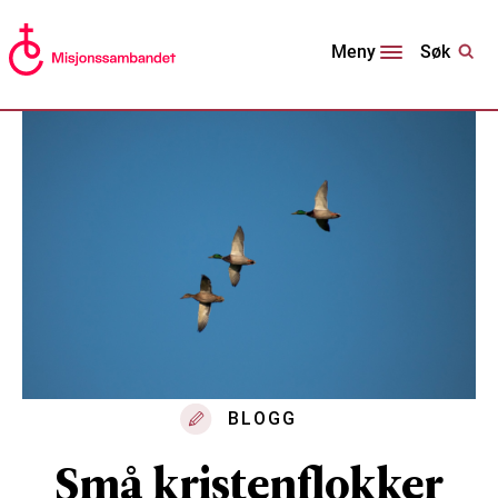
Søk
Meny
BLOGG
Små kristenflokker