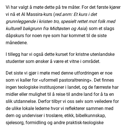
Vi har valgt å møte dette på tre måter. For det første kjører
vi nå et Al Massira-kurs (
red.anm: Et kurs i det
grunnleggende i kristen tro, spesielt rettet mot folk med
kulturell bakgrunn fra Midtøsten og Asia
) som et slags
dåpskurs for noen nye som har kommet til de siste
månedene.
I tillegg har vi også dette kurset for kristne utenlandske
studenter som ønsker å være et vitne i området.
Det siste vi gjør i møte med denne utfordringen er noe
som vi kaller for «uformell pastoraltrening». Det finnes
ingen teologiske institusjoner i landet, og de færreste har
midler eller mulighet til å reise til andre land for å ta en
slik utdannelse. Derfor tilbyr vi oss selv som veiledere for
de ulike lokale lederne hvor vi reflekterer sammen med
dem og underviser i troslære, etikk, bibelkunnskap,
sjelesorg, formidling og andre praktisk-teologiske