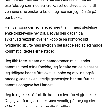
eselfole, og som noe senere vasket de støvete beina til
vennene sine ønsker å lære meg noe når jeg nå står på
bar bakke.
Han var også den som ledet meg til min mest gledelige
enkeltopplevelse her øst. Det var den dagen da
sykehusdirektøren over en kopp te på kontoret sitt
nysgjerrig spurte meg hvordan det hadde seg at jeg hadde
kommet til dette fjerne stedet.
Jeg fikk fortelle ham om barndommen min i landet
sammen med mine foreldre, jeg fortalte om de plassene
jeg tidligere hadde fått lov til å jobbe og at vi nå også
hadde gleden av en i tredje generasjon har tatt fatt på
samme oppgave her i landet.
Jeg trengte ikke å fortelle ham om hvorfor vi gjorde det.
Da jeg var ferdig ser direktøren vennlig på meg og sier:
«Må Allah velsigne deg og din familie.»