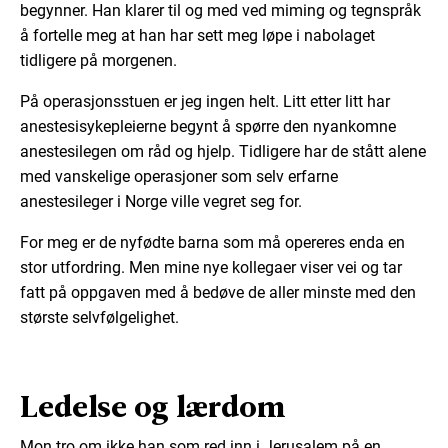
begynner. Han klarer til og med ved miming og tegnspråk
å fortelle meg at han har sett meg løpe i nabolaget
tidligere på morgenen.
På operasjonsstuen er jeg ingen helt. Litt etter litt har
anestesisykepleierne begynt å spørre den nyankomne
anestesilegen om råd og hjelp. Tidligere har de stått alene
med vanskelige operasjoner som selv erfarne
anestesileger i Norge ville vegret seg for.
For meg er de nyfødte barna som må opereres enda en
stor utfordring. Men mine nye kollegaer viser vei og tar
fatt på oppgaven med å bedøve de aller minste med den
største selvfølgelighet.
Ledelse og lærdom
Mon tro om ikke han som red inn i Jerusalem på en