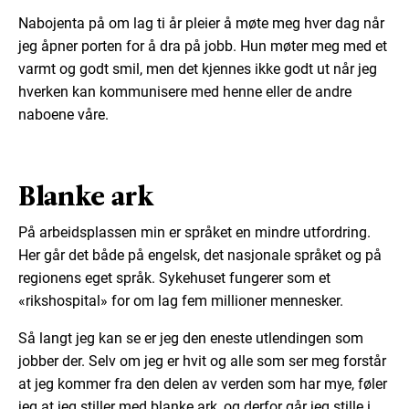
Nabojenta på om lag ti år pleier å møte meg hver dag når
jeg åpner porten for å dra på jobb. Hun møter meg med et
varmt og godt smil, men det kjennes ikke godt ut når jeg
hverken kan kommunisere med henne eller de andre
naboene våre.
Blanke ark
På arbeidsplassen min er språket en mindre utfordring.
Her går det både på engelsk, det nasjonale språket og på
regionens eget språk. Sykehuset fungerer som et
«rikshospital» for om lag fem millioner mennesker.
Så langt jeg kan se er jeg den eneste utlendingen som
jobber der. Selv om jeg er hvit og alle som ser meg forstår
at jeg kommer fra den delen av verden som har mye, føler
jeg at jeg stiller med blanke ark, og derfor går jeg stille i