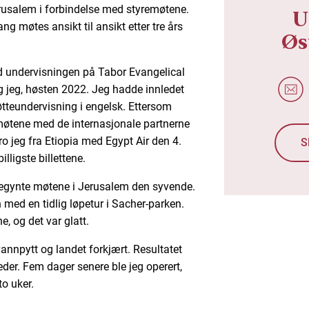
Jerusalem i forbindelse med styremøtene.
U
g møtes ansikt til ansikt etter tre års
Øs
 undervisningen på Tabor Evangelical
g jeg, høsten 2022. Jeg hadde innledet
øtteundervisning i engelsk. Ettersom
møtene med de internasjonale partnerne
ro jeg fra Etiopia med Egypt Air den 4.
S
lligste billettene.
d begynte møtene i Jerusalem den syvende.
med en tidlig løpetur i Sacher-parken.
, og det var glatt.
annpytt og landet forkjært. Resultatet
teder. Fem dager senere ble jeg operert,
o uker.