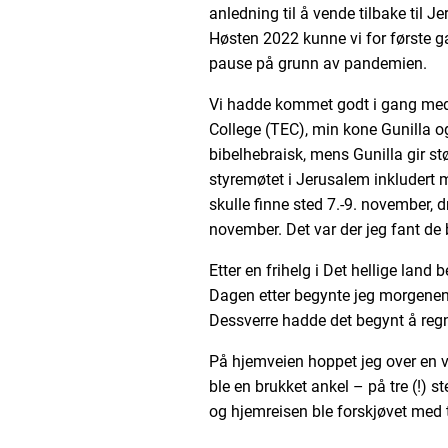
anledning til å vende tilbake til 
Høsten 2022 kunne vi for første gan
pause på grunn av pandemien.
Vi hadde kommet godt i gang med
College (TEC), min kone Gunilla o
bibelhebraisk, mens Gunilla gir st
styremøtet i Jerusalem inkludert 
skulle finne sted 7.-9. november, d
november. Det var der jeg fant de bi
Etter en frihelg i Det hellige lan
Dagen etter begynte jeg morgenen 
Dessverre hadde det begynt å regne
På hjemveien hoppet jeg over en v
ble en brukket ankel – på tre (!) s
og hjemreisen ble forskjøvet med t