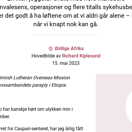
nvalesens, operasjoner og flere titalls sykehusb
r det godt å ha løftene om at vi aldri går alene –
når vi knapt nok kan gå.
Østlige Afrika
Hovedbilde av
Richard Kiplesund
15. mai 2023
innish Lutheran Overseas Mission
nssambandets paraply i Etiopia.
o har kanskje hørt om ulykken min i
mber.
ret for Caspari-senteret, har jeg årlig fått