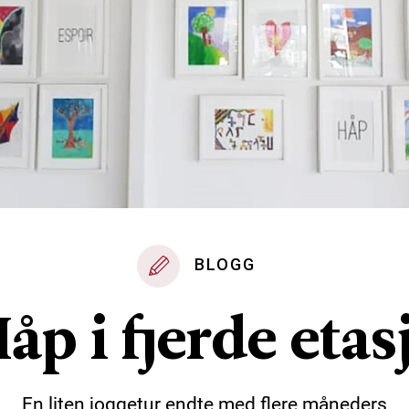
BLOGG
åp i fjerde etas
En liten joggetur endte med flere måneders