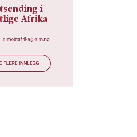
tsending i
tlige Afrika
nlmostafrika@nlm.no
E FLERE INNLEGG