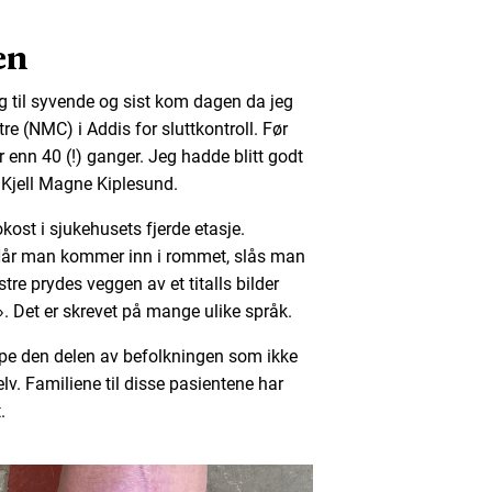
en
 til syvende og sist kom dagen da jeg
e (NMC) i Addis for sluttkontroll. Før
 enn 40 (!) ganger. Jeg hadde blitt godt
 Kjell Magne Kiplesund.
okost i sjukehusets fjerde etasje.
g. Når man kommer inn i rommet, slås man
stre prydes veggen av et titalls bilder
Det er skrevet på mange ulike språk.
pe den delen av befolkningen som ikke
lv. Familiene til disse pasientene har
.