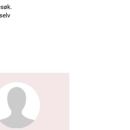
esøk.
 selv