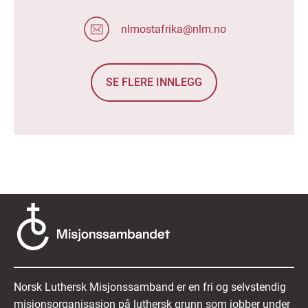
nlmostafrika@nlm.no
SE FLERE INNLEGG
Norsk Luthersk Misjonssamband er en fri og selvstendig
misjonsorganisasjon på luthersk grunn som jobber under