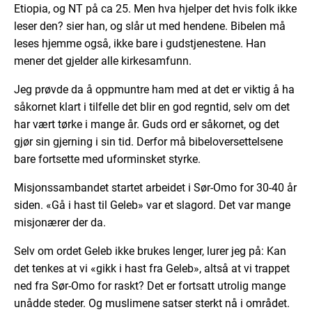
Etiopia, og NT på ca 25. Men hva hjelper det hvis folk ikke
leser den? sier han, og slår ut med hendene. Bibelen må
leses hjemme også, ikke bare i gudstjenestene. Han
mener det gjelder alle kirkesamfunn.
Jeg prøvde da å oppmuntre ham med at det er viktig å ha
såkornet klart i tilfelle det blir en god regntid, selv om det
har vært tørke i mange år. Guds ord er såkornet, og det
gjør sin gjerning i sin tid. Derfor må bibeloversettelsene
bare fortsette med uforminsket styrke.
Misjonssambandet startet arbeidet i Sør-Omo for 30-40 år
siden. «Gå i hast til Geleb» var et slagord. Det var mange
misjonærer der da.
Selv om ordet Geleb ikke brukes lenger, lurer jeg på: Kan
det tenkes at vi «gikk i hast fra Geleb», altså at vi trappet
ned fra Sør-Omo for raskt? Det er fortsatt utrolig mange
unådde steder. Og muslimene satser sterkt nå i området.