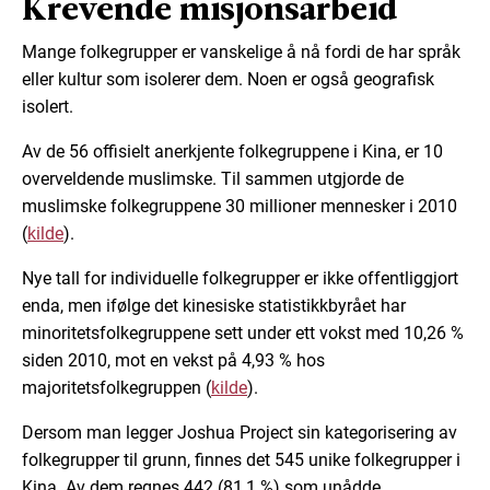
Krevende misjonsarbeid
Mange folkegrupper er vanskelige å nå fordi de har språk
eller kultur som isolerer dem. Noen er også geografisk
isolert.
Av de 56 offisielt anerkjente folkegruppene i Kina, er 10
overveldende muslimske. Til sammen utgjorde de
muslimske folkegruppene 30 millioner mennesker i 2010
(
kilde
).
Nye tall for individuelle folkegrupper er ikke offentliggjort
enda, men ifølge det kinesiske statistikkbyrået har
minoritetsfolkegruppene sett under ett vokst med 10,26 %
siden 2010, mot en vekst på 4,93 % hos
majoritetsfolkegruppen (
kilde
).
Dersom man legger Joshua Project sin kategorisering av
folkegrupper til grunn, finnes det 545 unike folkegrupper i
Kina. Av dem regnes 442 (81,1 %) som unådde.