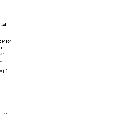
ttet
er for
er
 er
s.
en på