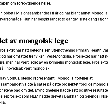
apen om forebyggende helse.
r jobbet i Misjonssambandet i ti år og har blant annet Mongoli
nsvarsområde. Hun har besøkt landet to ganger, siste gang i fjor 
et av mongolsk lege
rosjektet har hatt betegnelsen Strengthening Primary Health Ca
t og har omfattet tre fylker i Vest-Mongolia. Prosjektet har hatt 
ere, men har vært ledet av en kvinnelig mongolsk lege. Prosjekt
så i hovedsak vært mongolsk.
lav Sørhus, stedlig representant i Mongolia, forteller at
ssambandet valgte å satse på dette prosjektet fordi de mongol
hetene bad om det. Myndighetene hadde sett positive resultater
elseprosjekt som NLM hadde drevet i Darkhan og Selenge i Nor
ia.