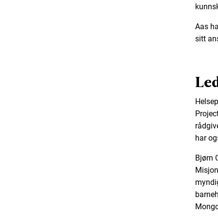
kunnsk
Aas ha
sitt a
Led
Helsep
Projec
rådgiv
har og
Bjørn O
Misjon
myndig
barneh
Mongol