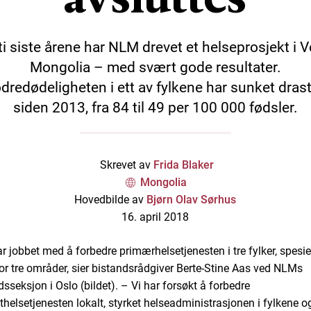
ti siste årene har NLM drevet et helseprosjekt i V
Mongolia – med svært gode resultater.
redødeligheten i ett av fylkene har sunket drast
siden 2013, fra 84 til 49 per 100 000 fødsler.
Skrevet av
Frida Blaker
Mongolia
Hovedbilde av
Bjørn Olav Sørhus
16. april 2018
ar jobbet med å forbedre primærhelsetjenesten i tre fylker, spesie
or tre områder, sier bistandsrådgiver Berte-Stine Aas ved NLMs
dsseksjon i Oslo (bildet). – Vi har forsøkt å forbedre
thelsetjenesten lokalt, styrket helseadministrasjonen i fylkene o