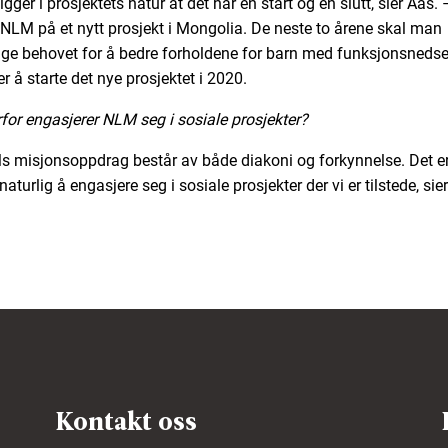
igger i prosjektets natur at det har en start og en slutt, sier Aas.
 NLM på et nytt prosjekt i Mongolia. De neste to årene skal man
gge behovet for å bedre forholdene for barn med funksjonsnedset
r å starte det nye prosjektet i 2020.
for engasjerer NLM seg i sosiale prosjekter?
 misjonsoppdrag består av både diakoni og forkynnelse. Det e
naturlig å engasjere seg i sosiale prosjekter der vi er tilstede, sie
Kontakt oss