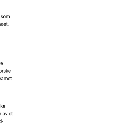
a som
høst.
re
norske
teamet
ske
 av et
d-