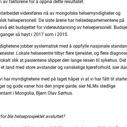
n av faktorene for å oppnå dette resultatet.
ktarbeidet videreføres nå av mongolske helsemyndigheter og
sk helsepersonell. De siste årene har helsedepartementene på
nivå økt budsjettet for videreutdanning av helsepersonell. Budsje
e ganger så høyt i 2017 som i 2015.
ighetene jobber systematisk med å oppfylle nasjonale standard
enester. Lokale helsesentre tilbyr flere tjenester, og flere diagnos
 lokalt slik at pasientene slipper den lange reisen til sykehus. Det
 i et land med store avstander og vanskelige kjøreforhold, sier Aa
vi har myndighetene med på laget håper vi at vi har fått til start
ger og gode vaner hos den yngre garde, sier NLMs stedlige
entant i Mongolia, Bjørn Olav Sørhus.
for ble helseprosjektet avsluttet?