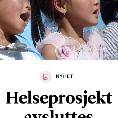
NYHET
Helseprosjekt
avsluttes