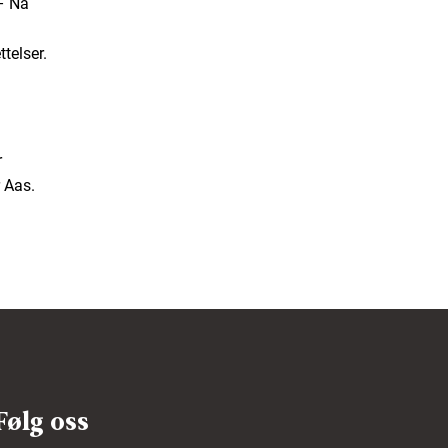
 – Nå
telser.
r
r Aas.
Følg oss