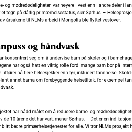
e- og mødredødeligheten var høyere i vest enn i andre deler i lan
r et tegn på dårlig primærhelsestatus, sier Sørhus. – Helseprosje
 av årsakene til NLMs arbeid i Mongolia ble flyttet vestover.
nnpuss og håndvask
r konsentrert seg om å undervise barn på skoler og i barnehage
egene har også hatt en viktig rolle fordi mange barn bor på inter
 utfører nå flere helsesjekker enn før, inkludert tannhelse. Skole
blant annet barna om forebyggende helsetiltak, for eksempel ta
ndvask.
jektet har nådd målet om å redusere barne- og mødredødelighet
av de 10 årene det har vart, mener Sørhus. – Det er en indikasjon
 blitt bedre primærhelsetjenester for alle. Vi tror NLMs prosjekt 