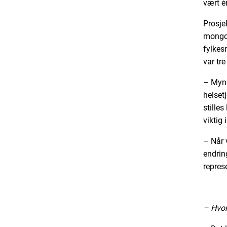
vært é
Prosje
mongol
fylkes
var tr
– Mynd
helsetj
stilles
viktig
– Når 
endrin
repres
– Hvor