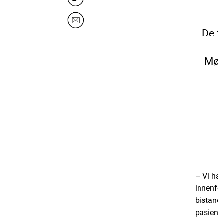
De 
Mød
– Vi h
innenf
bistan
pasien