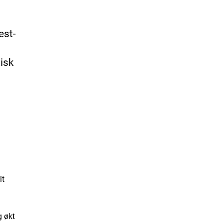
est-
isk
lt
g økt