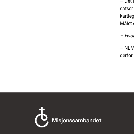
– Det l
satser
kartle
Målet e
– Hvor
– NLMs
derfor 