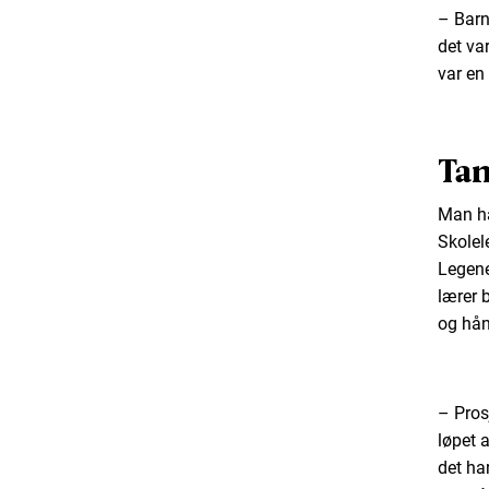
– Barn
det va
var en
Ta
Man ha
Skolel
Legene
lærer 
og hå
– Pros
løpet 
det har