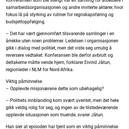
Konferansen som ble stengt var en samling for arbeidere i
samarbeidsorganisasjonen og andre inviterte aktører, hvor
fokus lå på styrking av rutiner for regnskapsføring og
budsjettoppfølging.
– Det har vært gjennomført tilsvarende samlinger i en
årrekke uten noen problemer. Ledelsen i organisasjonen
gikk i dialog med politiet, men det viste seg umulig å
reversere vedtaket. Konferansen ble derfor avbrutt og
deltakerne måtte vende hjem, forklarer Eivind Jåtun,
r
egionleder i NLM for Nord-Afrika.
Viktig påminnelse
– Opplevde misjonærene dette som ubehagelig?
– Politiets innblanding kom svært uventet, men det hele
gikk veldig rolig for seg, og ingen av de tilstedeværende
opplevde situasjonen som truende, svarer Jåtun.
Han sier at episoden har tjent som en viktig påminnelse