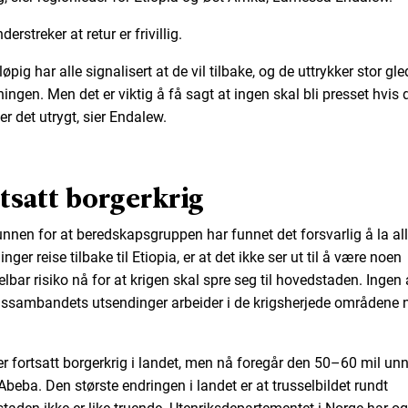
erstreker at retur er frivillig.
øpig har alle signalisert at de vil tilbake, og de uttrykker stor gl
ingen. Men det er viktig å få sagt at ingen skal bli presset hvis 
er det utrygt, sier Endalew.
tsatt borgerkrig
nnen for at beredskapsgruppen har funnet det forsvarlig å la al
nger reise tilbake til Etiopia, er at det ikke ser ut til å være noen
lbar risiko nå for at krigen skal spre seg til hovedstaden. Ingen 
ssambandets utsendinger arbeider i de krigsherjede områdene n
.
er fortsatt borgerkrig i landet, men nå foregår den 50–60 mil un
Abeba. Den største endringen i landet er at trusselbildet rundt