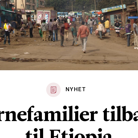
NYHET
rnefamilier tilb
til Etiopia