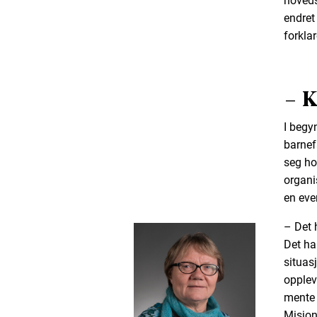
hoveds
endret
forkla
– 
I begy
barnef
seg ho
organi
en eve
– Det 
Det ha
situas
opplev
mente 
Misjon