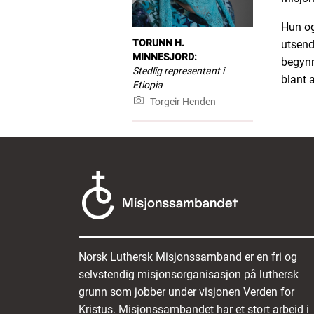
Hun og
TORUNN H.
utsendi
MINNESJORD:
begynn
Stedlig representant i
blant 
Etiopia
Torgeir Henden
Norsk Luthersk Misjonssamband er en fri og
selvstendig misjonsorganisasjon på luthersk
grunn som jobber under visjonen Verden for
Kristus. Misjonssambandet har et stort arbeid i