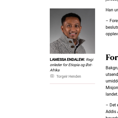
Han und
– Forel
beslutn
opplev
For
LAMESSA ENDALEW:
Regi
onleder for Etiopia og Øst-
Bakgru
Afrika
utsendi
Torgeir Henden
umidde
Misjon
landet
– Det 
Addis 