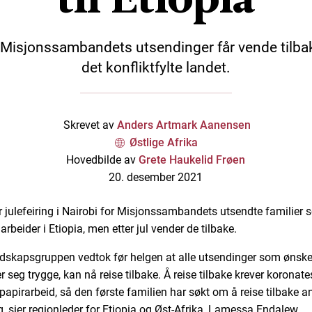
 Misjonssambandets utsendinger får vende tilbak
det konfliktfylte landet.
Skrevet av
Anders Artmark Aanensen
Østlige Afrika
Hovedbilde av
Grete Haukelid Frøen
20. desember 2021
ir julefeiring i Nairobi for Misjonssambandets utsendte familier s
arbeider i Etiopia, men etter jul vender de tilbake.
dskapsgruppen vedtok før helgen at alle utsendinger som ønske
r seg trygge, kan nå reise tilbake. Å reise tilbake krever koronate
 papirarbeid, så den første familien har søkt om å reise tilbake a
g, sier regionleder for Etiopia og Øst-Afrika, Lamessa Endalew.