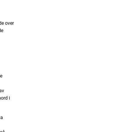
ede over
de
le
av
ord i
na