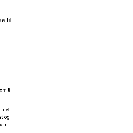
e til
om til
r det
st og
ndre