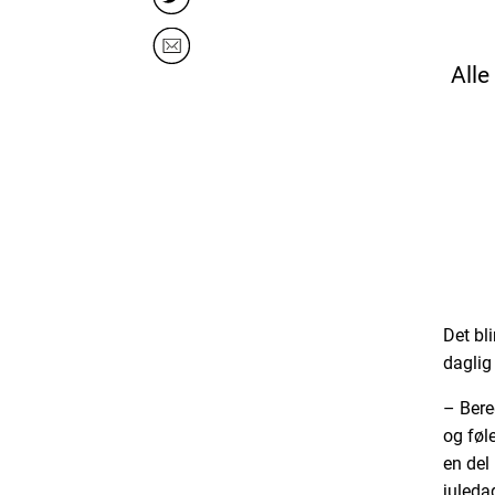
Alle
Det bl
daglig 
– Bere
og føle
en del
juleda