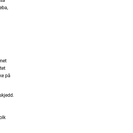
gså
eba,
rmet
tet
ke på
skjedd.
m
olk