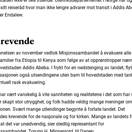
taden ikke er like truende. Utenriksdepartementet i Norge har o
 sitt reiseråd hvor man ikke lengre advarer mot transit i Addis Ab
rer Endalew.
Krevende
nnelsen av november vedtok Misjonssambandet å evakuere alle
amilier fra Etiopia til Kenya som følge av at opprørstropper næ
vedstaden Addis Abeba. I frykt for en nedstenging av landet, flyt
sasjonen også utsendingene uten barn til hovedstaden med tan
ntuell rask evakuering.
har vært vanskelig å vite sannheten og realitetene i det som har 
r skapt stor utrygghet, og folk hadde veldig mange meninger o
jonen. Svært mange utlendinger begynte å forlate landet. Det
des krevende for de nasjonale og for kirken. Mange av landets f
at det var unødvendig, sier stedlig representant for
ssambandet, Torunn H. Minnesjord, til Dagen.