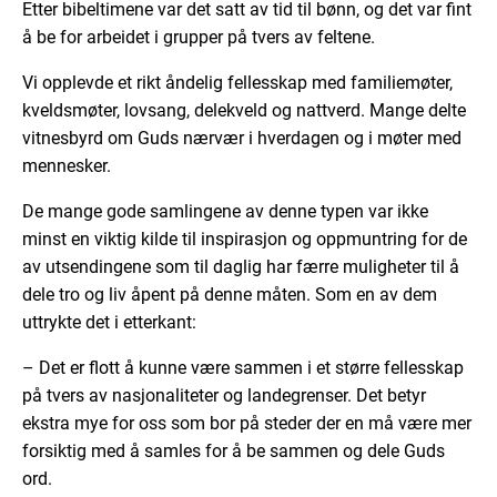
Etter bibeltimene var det satt av tid til bønn, og det var fint
å be for arbeidet i grupper på tvers av feltene.
Vi opplevde et rikt åndelig fellesskap med familiemøter,
kveldsmøter, lovsang, delekveld og nattverd. Mange delte
vitnesbyrd om Guds nærvær i hverdagen og i møter med
mennesker.
De mange gode samlingene av denne typen var ikke
minst en viktig kilde til inspirasjon og oppmuntring for de
av utsendingene som til daglig har færre muligheter til å
dele tro og liv åpent på denne måten. Som en av dem
uttrykte det i etterkant:
– Det er flott å kunne være sammen i et større fellesskap
på tvers av nasjonaliteter og landegrenser. Det betyr
ekstra mye for oss som bor på steder der en må være mer
forsiktig med å samles for å be sammen og dele Guds
ord.