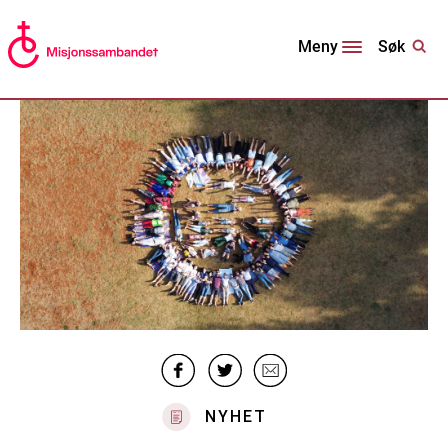
Søk
Meny
NYHET