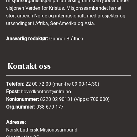
misjonsorganisasjon på luthersk grunn som jobber under
visjonen Verden for Kristus. Misjonssambandet har et
stort arbeid i Norge og internasjonalt, med prosjekter og
utsendinger i Afrika, Sør-Amerika og Asia.
Ansvarlig redaktør:
Gunnar Bråthen
Kontakt oss
Telefon:
22 00 72 00 (man-fre 09:00-14:30)
Epost:
hovedkontoret@nlm.no
Kontonummer:
8220 02 90131 (Vipps: 700 000)
Org.nummer:
938 679 177
Adresse:
Norsk Luthersk Misjonssamband