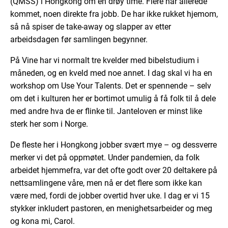
(QMSS) i Hongkong om en drøy time. Flere har allerede
kommet, noen direkte fra jobb. De har ikke rukket hjemom,
så nå spiser de take-away og slapper av etter
arbeidsdagen før samlingen begynner.
På Vine har vi normalt tre kvelder med bibelstudium i
måneden, og en kveld med noe annet. I dag skal vi ha en
workshop om Use Your Talents. Det er spennende – selv
om det i kulturen her er bortimot umulig å få folk til å dele
med andre hva de er flinke til. Janteloven er minst like
sterk her som i Norge.
De fleste her i Hongkong jobber svært mye – og dessverre
merker vi det på oppmøtet. Under pandemien, da folk
arbeidet hjemmefra, var det ofte godt over 20 deltakere på
nettsamlingene våre, men nå er det flere som ikke kan
være med, fordi de jobber overtid hver uke. I dag er vi 15
stykker inkludert pastoren, en menighetsarbeider og meg
og kona mi, Carol.