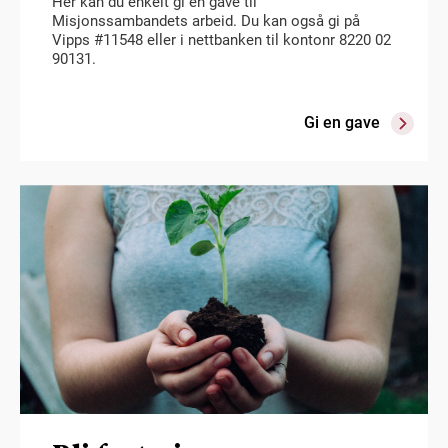
Her kan du enkelt gi en gave til
Misjonssambandets arbeid. Du kan også gi på
Vipps #11548 eller i nettbanken til kontonr 8220 02
90131.
Gi en gave