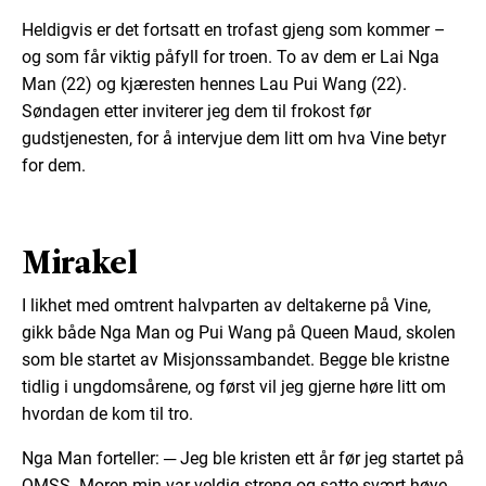
Heldigvis er det fortsatt en trofast gjeng som kommer –
og som får viktig påfyll for troen. To av dem er Lai Nga
Man (22) og kjæresten hennes Lau Pui Wang (22).
Søndagen etter inviterer jeg dem til frokost før
gudstjenesten, for å intervjue dem litt om hva Vine betyr
for dem.
Mirakel
I likhet med omtrent halvparten av deltakerne på Vine,
gikk både Nga Man og Pui Wang på Queen Maud, skolen
som ble startet av Misjonssambandet. Begge ble kristne
tidlig i ungdomsårene, og først vil jeg gjerne høre litt om
hvordan de kom til tro.
Nga Man forteller: ─ Jeg ble kristen ett år før jeg startet på
QMSS. Moren min var veldig streng og satte svært høye