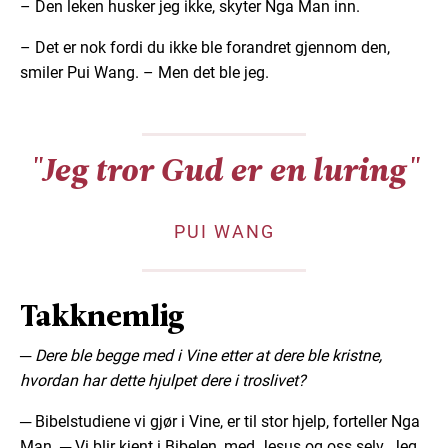
– Den leken husker jeg ikke, skyter Nga Man inn.
– Det er nok fordi du ikke ble forandret gjennom den,
smiler Pui Wang. – Men det ble jeg.
"Jeg tror Gud er en luring"
PUI WANG
Takknemlig
─ Dere ble begge med i Vine etter at dere ble kristne,
hvordan har dette hjulpet dere i troslivet?
─ Bibelstudiene vi gjør i Vine, er til stor hjelp, forteller Nga
Man. ─ Vi blir kjent i Bibelen, med Jesus og oss selv. Jeg