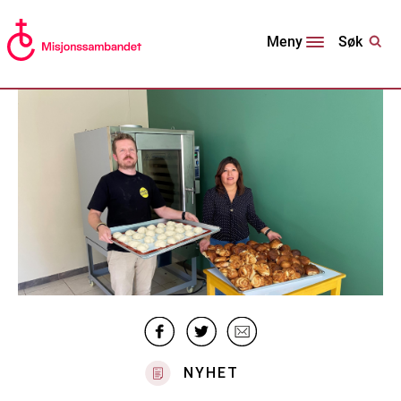
Søk
Meny
NYHET