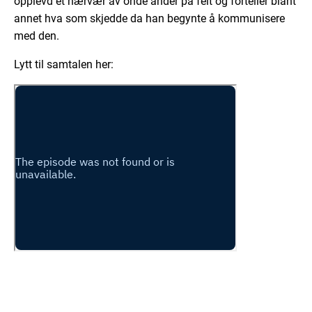
opplevd et nærvær av onde ånder på felt og forteller blant
annet hva som skjedde da han begynte å kommunisere
med den.
Lytt til samtalen her: