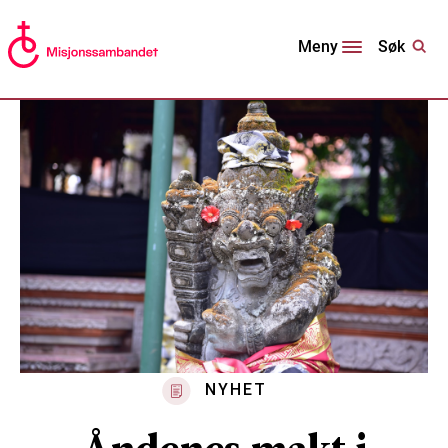
Søk
Meny
NYHET