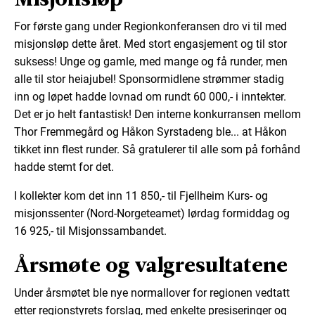
For første gang under Regionkonferansen dro vi til med
misjonsløp dette året. Med stort engasjement og til stor
suksess! Unge og gamle, med mange og få runder, men
alle til stor heiajubel! Sponsormidlene strømmer stadig
inn og løpet hadde lovnad om rundt 60 000,- i inntekter.
Det er jo helt fantastisk! Den interne konkurransen mellom
Thor Fremmegård og Håkon Syrstadeng ble... at Håkon
tikket inn flest runder. Så gratulerer til alle som på forhånd
hadde stemt for det.
I kollekter kom det inn 11 850,- til Fjellheim Kurs- og
misjonssenter (Nord-Norgeteamet) lørdag formiddag og
16 925,- til Misjonssambandet.
Årsmøte og valgresultatene
Under årsmøtet ble nye normallover for regionen vedtatt
etter regionstyrets forslag, med enkelte presiseringer og